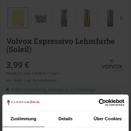
Volvox Espressivo Lehmfarbe
(Soleil)
3,99 €
Inhalt:
0.1 Liter (39,90 € / 1 Liter)
inkl. MwSt.
zzgl. Versandkosten
Sofort versandfertig, Lieferzeit ca. 1-3 Arbeitstage
Liter:
Zustimmung
Details
Über Cookies
Verbrauch berechnen