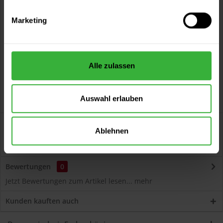
Vorteile
Marketing
Kostenloser Versand ab 60 EUR
Versand innerhalb von 48h*
Persönliche Beratung unter
040 60 77 65 23
Alle zulassen
Auswahl erlauben
Beschreibung
Ablehnen
Volvox Espressivo Lehmfarbe (Soleil) Lösemittelfreier,
dauerelastischer Wand- und...
mehr
Bewertungen
0
Jetzt Bewertungen zum Artikel lesen...
mehr
Kunden kauften auch