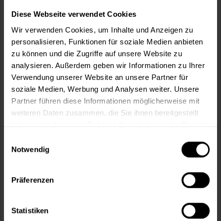
Wie viele m² wollen Sie bearbeiten?
Diese Webseite verwendet Cookies
m²
Wir verwenden Cookies, um Inhalte und Anzeigen zu
personalisieren, Funktionen für soziale Medien anbieten
zu können und die Zugriffe auf unsere Website zu
analysieren. Außerdem geben wir Informationen zu Ihrer
Verwendung unserer Website an unsere Partner für
In den
Warenkorb
soziale Medien, Werbung und Analysen weiter. Unsere
Partner führen diese Informationen möglicherweise mit
weiteren Daten zusammen, die Sie ihnen bereitgestellt
Fragen zum Artikel?
Merken
haben oder die sie im Rahmen Ihrer Nutzung der Dienste
gesammelt haben.
Artikel-Nr.:
VVX0149SOLEIL
Einwilligungsauswahl
Notwendig
Sie möchten eine größere Menge kaufen
und wünschen ein Angebot?
Präferenzen
Jetzt anfragen
Statistiken