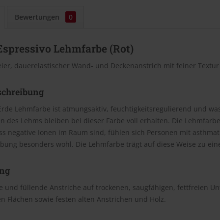
Bewertungen
0
Espressivo Lehmfarbe (Rot)
eier, dauerelastischer Wand- und Deckenanstrich mit feiner Textu
schreibung
Erde Lehmfarbe ist atmungsaktiv, feuchtigkeitsregulierend und wasc
n des Lehms bleiben bei dieser Farbe voll erhalten. Die Lehmfar
ss negative Ionen im Raum sind, fühlen sich Personen mit asthm
bung besonders wohl. Die Lehmfarbe trägt auf diese Weise zu e
ng
 und füllende Anstriche auf trockenen, saugfähigen, fettfreien U
n Flächen sowie festen alten Anstrichen und Holz.