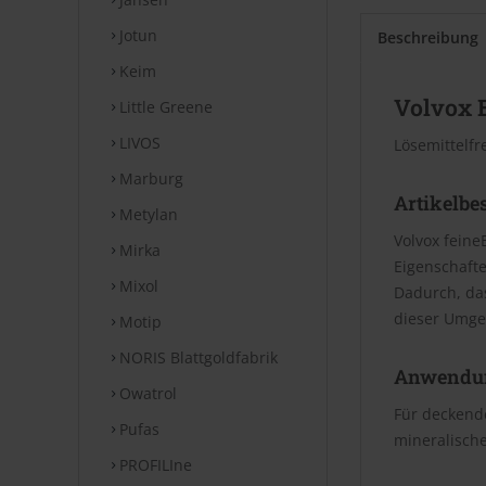
Jotun
Beschreibung
Keim
Volvox 
Little Greene
LIVOS
Lösemittelfr
Marburg
Artikelbe
Metylan
Volvox feine
Mirka
Eigenschafte
Mixol
Dadurch, da
dieser Umge
Motip
NORIS Blattgoldfabrik
Anwendu
Owatrol
Für deckende
Pufas
mineralische
PROFILIne