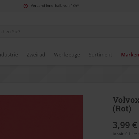
Versand innerhalb von 48h*
ndustrie
Zweirad
Werkzeuge
Sortiment
Marke
Volvox
(Rot)
3,99 €
Inhalt:
0.1 Lite