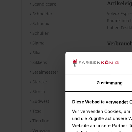
Artikelei
Scandiccare
Volvox Espre
Schneider
Raumklima be
Schönox
hohen Festkö
Schuller
Verbrauc
Sigma
Sika
Die Reichwei
Bei diesen V
Sikkens
Staalmeester
Datenblät
Starcke
Zustimmung
Storch
Technische
Südwest
Diese Webseite verwendet 
⤓
Technische
Tesa
Wir verwenden Cookies, um I
Hinweise
und die Zugriffe auf unsere 
Tierrfino
Website an unsere Partner fü
Veneziani