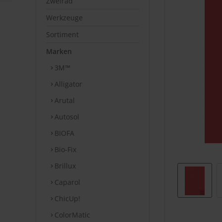
Zweirad
Werkzeuge
Sortiment
Marken
3M™
Alligator
Arutal
Autosol
BIOFA
Bio-Fix
Brillux
Caparol
ChicUp!
ColorMatic