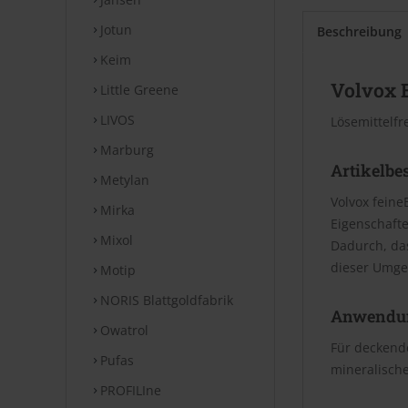
Jotun
Beschreibung
Keim
Volvox 
Little Greene
LIVOS
Lösemittelfr
Marburg
Artikelbe
Metylan
Volvox feine
Mirka
Eigenschafte
Mixol
Dadurch, da
dieser Umge
Motip
NORIS Blattgoldfabrik
Anwendu
Owatrol
Für deckende
Pufas
mineralische
PROFILIne