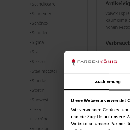
Artikelei
Scandiccare
Volvox Espre
Schneider
Raumklima be
Schönox
hohen Festkö
Schuller
Verbrauc
Sigma
Sika
Die Reichwei
Bei diesen V
Sikkens
Staalmeester
Datenblät
Starcke
Zustimmung
Storch
Technische
Südwest
Diese Webseite verwendet 
⤓
Technische
Tesa
Wir verwenden Cookies, um I
Hinweise
und die Zugriffe auf unsere 
Tierrfino
Website an unsere Partner fü
Veneziani