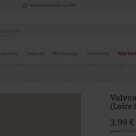
Versand innerhalb von 48h*
ndustrie
Zweirad
Werkzeuge
Sortiment
Marke
Volvox
(Loire
3,99 €
Inhalt:
0.1 Lite