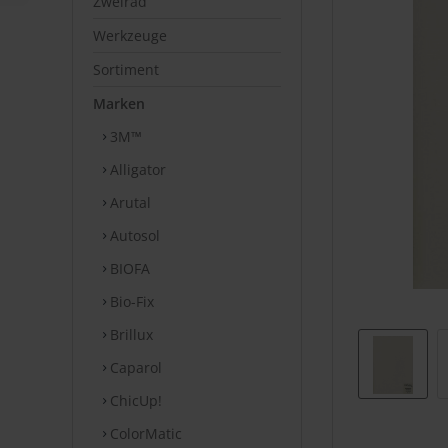
Zweirad
Werkzeuge
Sortiment
Marken
3M™
Alligator
Arutal
Autosol
BIOFA
Bio-Fix
Brillux
Caparol
ChicUp!
ColorMatic