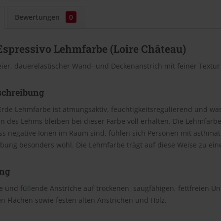
Bewertungen
0
Espressivo Lehmfarbe (Loire Château)
eier, dauerelastischer Wand- und Deckenanstrich mit feiner Textu
schreibung
Erde Lehmfarbe ist atmungsaktiv, feuchtigkeitsregulierend und wasc
n des Lehms bleiben bei dieser Farbe voll erhalten. Die Lehmfar
ss negative Ionen im Raum sind, fühlen sich Personen mit asthm
bung besonders wohl. Die Lehmfarbe trägt auf diese Weise zu e
ng
 und füllende Anstriche auf trockenen, saugfähigen, fettfreien U
n Flächen sowie festen alten Anstrichen und Holz.