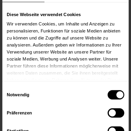
Wie viele m² wollen Sie bearbeiten?
m²
Diese Webseite verwendet Cookies
Wir verwenden Cookies, um Inhalte und Anzeigen zu
personalisieren, Funktionen für soziale Medien anbieten
zu können und die Zugriffe auf unsere Website zu
analysieren. Außerdem geben wir Informationen zu Ihrer
In den
Warenkorb
Verwendung unserer Website an unsere Partner für
soziale Medien, Werbung und Analysen weiter. Unsere
Partner führen diese Informationen möglicherweise mit
Fragen zum Artikel?
Merken
weiteren Daten zusammen, die Sie ihnen bereitgestellt
haben oder die sie im Rahmen Ihrer Nutzung der Dienste
Artikel-Nr.:
VVX0002ACAPULCO_GOLD
gesammelt haben.
Einwilligungsauswahl
Notwendig
Sie möchten eine größere Menge kaufen
und wünschen ein Angebot?
Präferenzen
Jetzt anfragen
Statistiken