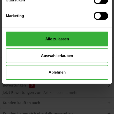
Vorteile
Kostenloser Versand ab 60 EUR
Marketing
Versand innerhalb von 48h*
Persönliche Beratung unter
040 60 77 65 23
Alle zulassen
Auswahl erlauben
Beschreibung
Volvox Espressivo Lehmfarbe (Acapulco Gold) Lösemittelfreier,
Ablehnen
dauerelastischer Wand- und...
mehr
Bewertungen
0
Jetzt Bewertungen zum Artikel lesen...
mehr
Kunden kauften auch
Kunden haben sich ebenfalls angesehen