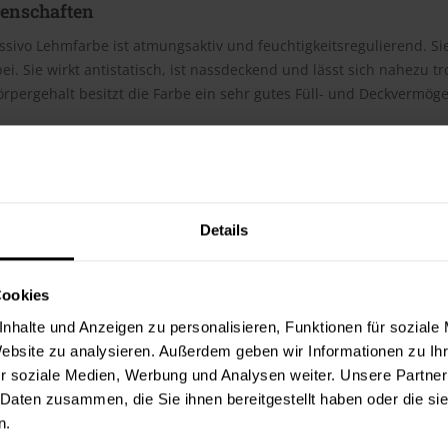
genschaften
ssivo Lehmfarbe ist atmungsaktiv und feuchtigkeitsregulierend. S
i. Sie wirkt antistatisch, ist nassdeckend und lässt sich nahezu tr
rpergehalt besitzt die Farbe ein sehr gutes Füll- und Deckvermög
h
te beträgt laut Hersteller ca. 6 m²/Liter. Der Verbrauch ist dabei
erbrauchszahlen handelt es sich um Richtwerte. Weitere Infos en
Details
ter & Dokumente
Cookies
 Merkblätter
nhalte und Anzeigen zu personalisieren, Funktionen für soziale
s Merkblatt (PDF)
Website zu analysieren. Außerdem geben wir Informationen zu I
r soziale Medien, Werbung und Analysen weiter. Unsere Partner
 Daten zusammen, die Sie ihnen bereitgestellt haben oder die s
n.