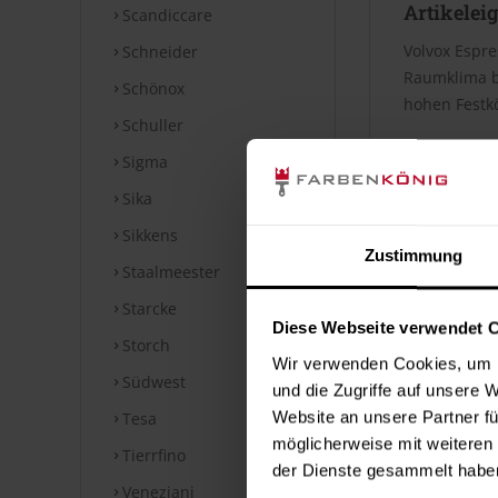
Artikelei
Scandiccare
Volvox Espre
Schneider
Raumklima be
Schönox
hohen Festkö
Schuller
Verbrauc
Sigma
Sika
Die Reichwei
Bei diesen V
Sikkens
Zustimmung
Staalmeester
Datenblät
Starcke
Diese Webseite verwendet 
Storch
Technische
Wir verwenden Cookies, um I
Südwest
⤓
Technische
und die Zugriffe auf unsere 
Website an unsere Partner fü
Tesa
Hinweise
möglicherweise mit weiteren
Tierrfino
der Dienste gesammelt habe
Veneziani