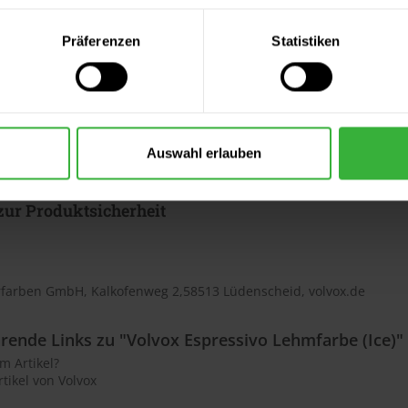
zur Farbtondarstellung
chen Gründen kann die Farbtondarstellung an einem Monitor vom 
Präferenzen
Statistiken
n Vergleich empfehlen wir eine originale Farbtonvorlage des Farb
zur Sonderanfertigung des Farbtons
wird extra auf Ihren Wunsch hin über eine unserer Farbmischmasc
Auswahl erlauben
tigung und ist somit von einer Rückgabe ausgeschlossen.
ur Produktsicherheit
rfarben GmbH, Kalkofenweg 2,58513 Lüdenscheid, volvox.de
rende Links zu "Volvox Espressivo Lehmfarbe (Ice)"
m Artikel?
tikel von Volvox