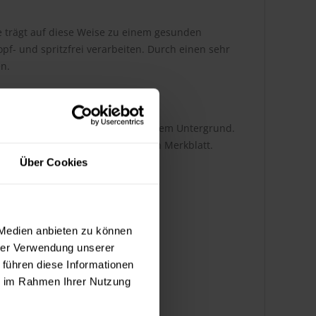
ie trägt auf diese Weise zu einem gesunden
opf- und spritzfrei verarbeiten. Durch einen sehr
en.
 abhängig von der Auftragsart und dem Untergrund.
tnehmen Sie bitte dem technischen Merkblatt.
Über Cookies
 Medien anbieten zu können
hrer Verwendung unserer
 führen diese Informationen
ie im Rahmen Ihrer Nutzung