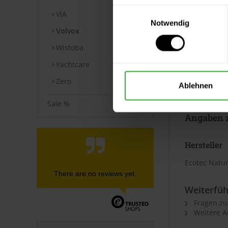
⚠ Hinweis 
Einwilligungsauswahl
VIA
Aus technis
Notwendig
Volvox
verbindliche
Wistoba
⚠ Hinweis 
Yachtcare
Der Artikel 
Zero
Ablehnen
Sonderanfer
Sale %
Angaben z
Hersteller
Ecotec Natu
There are no reviews yet.
Weiterfüh
Fragen zu
Weitere Ar