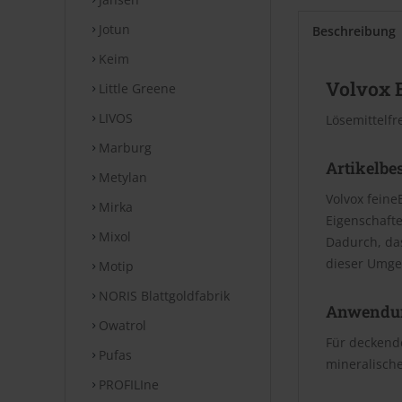
Jotun
Beschreibung
Keim
Volvox 
Little Greene
LIVOS
Lösemittelfr
Marburg
Artikelbe
Metylan
Volvox feine
Mirka
Eigenschafte
Mixol
Dadurch, da
dieser Umge
Motip
NORIS Blattgoldfabrik
Anwendu
Owatrol
Für deckende
Pufas
mineralische
PROFILIne