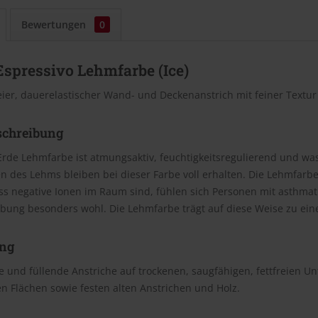
Bewertungen
0
Espressivo Lehmfarbe (Ice)
eier, dauerelastischer Wand- und Deckenanstrich mit feiner Textu
schreibung
Erde Lehmfarbe ist atmungsaktiv, feuchtigkeitsregulierend und wasc
n des Lehms bleiben bei dieser Farbe voll erhalten. Die Lehmfar
ss negative Ionen im Raum sind, fühlen sich Personen mit asthm
bung besonders wohl. Die Lehmfarbe trägt auf diese Weise zu e
ng
 und füllende Anstriche auf trockenen, saugfähigen, fettfreien U
n Flächen sowie festen alten Anstrichen und Holz.