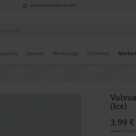
Versand innerhalb von 48h*
ndustrie
Zweirad
Werkzeuge
Sortiment
Marke
Volvox
(Ice)
3,99 €
Inhalt:
0.1 Lite