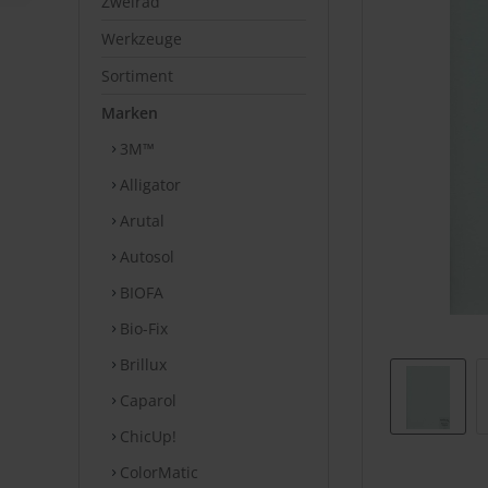
Zweirad
Werkzeuge
Sortiment
Marken
3M™
Alligator
Arutal
Autosol
BIOFA
Bio-Fix
Brillux
Caparol
ChicUp!
ColorMatic