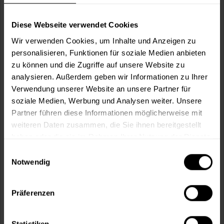
Wie viele m² wollen Sie bearbeiten?
m²
Diese Webseite verwendet Cookies
Wir verwenden Cookies, um Inhalte und Anzeigen zu
personalisieren, Funktionen für soziale Medien anbieten
zu können und die Zugriffe auf unsere Website zu
analysieren. Außerdem geben wir Informationen zu Ihrer
In den
Warenkorb
Verwendung unserer Website an unsere Partner für
soziale Medien, Werbung und Analysen weiter. Unsere
Partner führen diese Informationen möglicherweise mit
Fragen zum Artikel?
Merken
weiteren Daten zusammen, die Sie ihnen bereitgestellt
haben oder die sie im Rahmen Ihrer Nutzung der Dienste
Artikel-Nr.:
VVX0033CAFÉ_AU_LAIT
gesammelt haben.
Einwilligungsauswahl
Notwendig
Sie möchten eine größere Menge kaufen
und wünschen ein Angebot?
Präferenzen
Jetzt anfragen
Statistiken