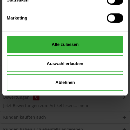
Vorteile
Kostenloser Versand ab 60 EUR
Marketing
Versand innerhalb von 48h*
Persönliche Beratung unter
040 60 77 65 23
Alle zulassen
Auswahl erlauben
Beschreibung
Volvox Espressivo Lehmfarbe (Café au lait) Lösemittelfreier,
Ablehnen
dauerelastischer Wand- und...
mehr
Bewertungen
0
Jetzt Bewertungen zum Artikel lesen...
mehr
Kunden kauften auch
Kunden haben sich ebenfalls angesehen