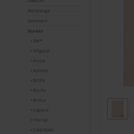
Zweirad
Werkzeuge
Sortiment
Marken
3M™
Alligator
Arutal
Autosol
BIOFA
Bio-Fix
Brillux
Caparol
ChicUp!
ColorMatic