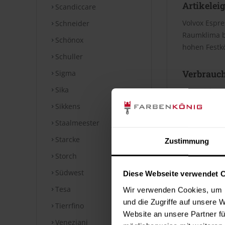
Artikelei
Scandiccare
Volvox Espre
Schneider
Raumklima be
Schönox
hohen Festkö
Schuller
Verbrauc
Sigma
Sika
Die Reichwei
Bei diesen V
Sikkens
Staalmeester
Datenblät
Starcke
Zustimmung
Storch
Technische
Südwest
Diese Webseite verwendet 
⤓
Technische
Tesa
Wir verwenden Cookies, um I
Hinweise
und die Zugriffe auf unsere 
Tierrfino
Website an unsere Partner fü
Veneziani