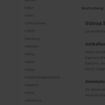
Jotun
Beschreibung
Keim
Volvox 
Little Greene
LIVOS
Lösemittelfr
Marburg
Artikelbe
Metylan
Volvox feine
Mirka
Eigenschafte
Mixol
Dadurch, da
dieser Umge
Motip
NORIS Blattgoldfabrik
Anwendu
Owatrol
Für deckende
Pufas
mineralische
PROFILIne