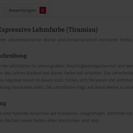
Bewertungen
0
Espressivo Lehmfarbe (Tiramisu)
eier, dauerelastischer Wand- und Deckenanstrich mit feiner Textu
schreibung
Erde Lehmfarbe ist atmungsaktiv, feuchtigkeitsregulierend und wasc
n des Lehms bleiben bei dieser Farbe voll erhalten. Die Lehmfar
ss negative Ionen im Raum sind, fühlen sich Personen mit asthm
bung besonders wohl. Die Lehmfarbe trägt auf diese Weise zu e
ng
 und füllende Anstriche auf trockenen, saugfähigen, fettfreien U
n Flächen sowie festen alten Anstrichen und Holz.