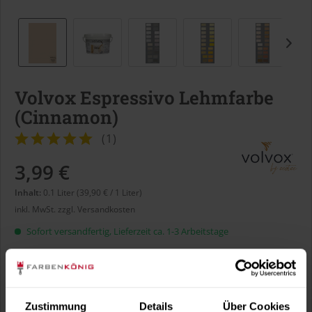
Volvox Espressivo Lehmfarbe
(Cinnamon)
(
1
)
3,99 €
Inhalt:
0.1 Liter (39,90 € / 1 Liter)
inkl. MwSt.
zzgl. Versandkosten
Sofort versandfertig, Lieferzeit ca. 1-3 Arbeitstage
Liter:
Zustimmung
Details
Über Cookies