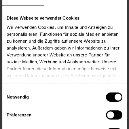
Verbrauch berechnen
Wie viele m² wollen Sie bearbeiten?
Diese Webseite verwendet Cookies
m²
Wir verwenden Cookies, um Inhalte und Anzeigen zu
personalisieren, Funktionen für soziale Medien anbieten
zu können und die Zugriffe auf unsere Website zu
analysieren. Außerdem geben wir Informationen zu Ihrer
Verwendung unserer Website an unsere Partner für
In den
Warenkorb
soziale Medien, Werbung und Analysen weiter. Unsere
Partner führen diese Informationen möglicherweise mit
weiteren Daten zusammen, die Sie ihnen bereitgestellt
Fragen zum Artikel?
Merken
haben oder die sie im Rahmen Ihrer Nutzung der Dienste
Artikel-Nr.:
VVX0044CINNAMON
gesammelt haben.
Einwilligungsauswahl
Notwendig
Sie möchten eine größere Menge kaufen
und wünschen ein Angebot?
Präferenzen
Jetzt anfragen