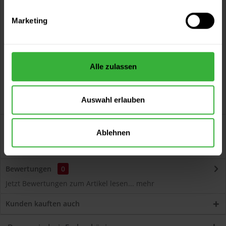
Vorteile
Marketing
Kostenloser Versand ab 60 EUR
Versand innerhalb von 48h*
Persönliche Beratung unter
040 60 77 65 23
Alle zulassen
Auswahl erlauben
Beschreibung
Ablehnen
Volvox Espressivo Lehmfarbe (Koriander) Lösemittelfreier,
dauerelastischer Wand- und...
mehr
Bewertungen
0
Jetzt Bewertungen zum Artikel lesen...
mehr
Kunden kauften auch