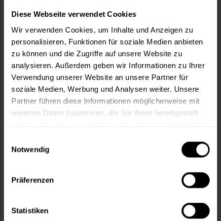
Wie viele m² wollen Sie bearbeiten?
Diese Webseite verwendet Cookies
m²
Wir verwenden Cookies, um Inhalte und Anzeigen zu
personalisieren, Funktionen für soziale Medien anbieten
zu können und die Zugriffe auf unsere Website zu
analysieren. Außerdem geben wir Informationen zu Ihrer
Verwendung unserer Website an unsere Partner für
In den
Warenkorb
soziale Medien, Werbung und Analysen weiter. Unsere
Partner führen diese Informationen möglicherweise mit
weiteren Daten zusammen, die Sie ihnen bereitgestellt
Fragen zum Artikel?
Merken
haben oder die sie im Rahmen Ihrer Nutzung der Dienste
gesammelt haben.
Artikel-Nr.:
VVX0081KORIANDER
Einwilligungsauswahl
Notwendig
Sie möchten eine größere Menge kaufen
und wünschen ein Angebot?
Präferenzen
Jetzt anfragen
Statistiken