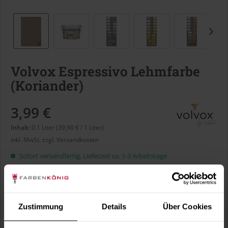
Volvox Espressivo Lehmfarbe
(Koriander)
3,99 €
Inhalt:
0.1 Liter (39,90 € / 1 Liter)
inkl. MwSt.
zzgl. Versandkosten
Sofort versandfertig, Lieferzeit ca. 1-3 Arbeitstage
Liter:
Zustimmung
Details
Über Cookies
Verbrauch berechnen