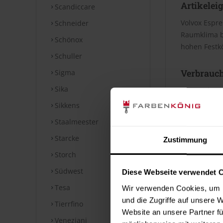
Artikelei
Scandiccare
Volvox Espre
Schneider
Raumklima be
Schönox
hohen Festkö
Schuller
Verbrauc
Sigma
Sika
Die Reichwei
Bei diesen V
Sikkens
Staalmeester
Datenblät
Starcke
Zustimmung
Storch
Technische
Südwest
Diese Webseite verwendet 
⤓
Technische
Tesa
Wir verwenden Cookies, um I
Hinweise
und die Zugriffe auf unsere 
Tierrfino
Website an unsere Partner fü
Veneziani