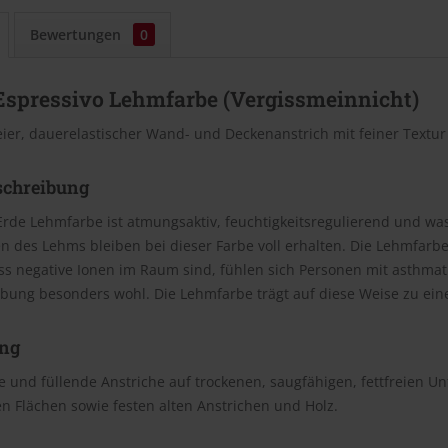
Bewertungen
0
Espressivo Lehmfarbe (Vergissmeinnicht)
eier, dauerelastischer Wand- und Deckenanstrich mit feiner Textu
schreibung
Erde Lehmfarbe ist atmungsaktiv, feuchtigkeitsregulierend und wasc
n des Lehms bleiben bei dieser Farbe voll erhalten. Die Lehmfar
ss negative Ionen im Raum sind, fühlen sich Personen mit asthm
bung besonders wohl. Die Lehmfarbe trägt auf diese Weise zu e
ng
 und füllende Anstriche auf trockenen, saugfähigen, fettfreien U
n Flächen sowie festen alten Anstrichen und Holz.