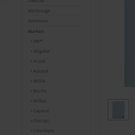
Zweirad
Werkzeuge
Sortiment
Marken
3M™
Alligator
Arutal
Autosol
BIOFA
Bio-Fix
Brillux
Caparol
ChicUp!
ColorMatic