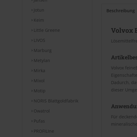
Jotun
Beschreibung
Keim
Volvox 
Little Greene
LIVOS
Lösemittelfr
Marburg
Artikelbe
Metylan
Volvox feine
Mirka
Eigenschafte
Mixol
Dadurch, da
dieser Umge
Motip
NORIS Blattgoldfabrik
Anwendu
Owatrol
Für deckende
Pufas
mineralische
PROFILIne