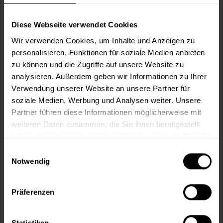
Wie viele m² wollen Sie bearbeiten?
m²
Diese Webseite verwendet Cookies
Wir verwenden Cookies, um Inhalte und Anzeigen zu
personalisieren, Funktionen für soziale Medien anbieten
zu können und die Zugriffe auf unsere Website zu
analysieren. Außerdem geben wir Informationen zu Ihrer
In den
Warenkorb
Verwendung unserer Website an unsere Partner für
soziale Medien, Werbung und Analysen weiter. Unsere
Partner führen diese Informationen möglicherweise mit
Fragen zum Artikel?
Merken
weiteren Daten zusammen, die Sie ihnen bereitgestellt
haben oder die sie im Rahmen Ihrer Nutzung der Dienste
Artikel-Nr.:
VVX0105MARILLE
gesammelt haben.
Einwilligungsauswahl
Notwendig
Sie möchten eine größere Menge kaufen
und wünschen ein Angebot?
Präferenzen
Jetzt anfragen
Statistiken