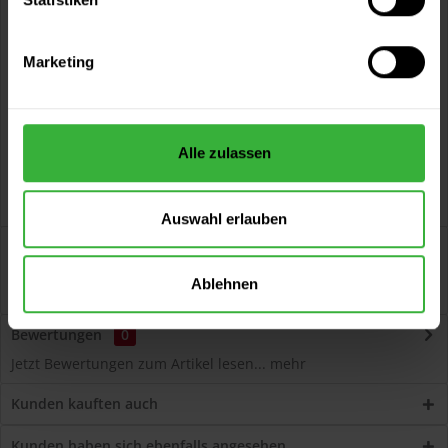
Vorteile
Kostenloser Versand ab 60 EUR
Marketing
Versand innerhalb von 48h*
Persönliche Beratung unter
040 60 77 65 23
Alle zulassen
Auswahl erlauben
Beschreibung
Volvox Espressivo Lehmfarbe (Marille) Lösemittelfreier,
Ablehnen
dauerelastischer Wand- und...
mehr
Bewertungen
0
Jetzt Bewertungen zum Artikel lesen...
mehr
Kunden kauften auch
Kunden haben sich ebenfalls angesehen