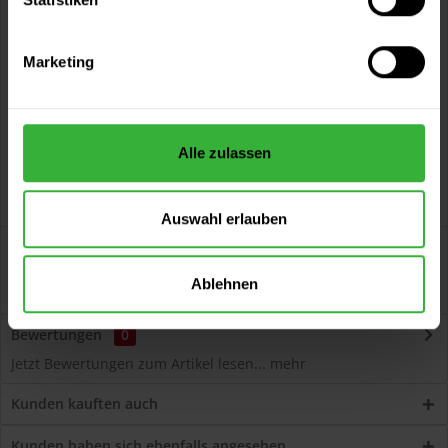
Vorteile
Kostenloser Versand ab 60 EUR
Marketing
Versand innerhalb von 48h*
Persönliche Beratung unter
040 60 77 65 23
Alle zulassen
Auswahl erlauben
Beschreibung
Volvox Espressivo Lehmfarbe (Violet) Lösemittelfreier,
Ablehnen
dauerelastischer Wand- und...
mehr
Bewertungen
0
Jetzt Bewertungen zum Artikel lesen...
mehr
Kunden kauften auch
Kunden haben sich ebenfalls angesehen