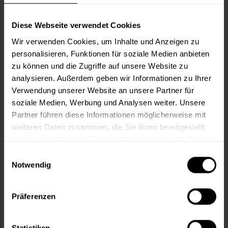
Wie viele m² wollen Sie bearbeiten?
m²
Diese Webseite verwendet Cookies
Wir verwenden Cookies, um Inhalte und Anzeigen zu
personalisieren, Funktionen für soziale Medien anbieten
zu können und die Zugriffe auf unsere Website zu
analysieren. Außerdem geben wir Informationen zu Ihrer
In den
Warenkorb
Verwendung unserer Website an unsere Partner für
soziale Medien, Werbung und Analysen weiter. Unsere
Partner führen diese Informationen möglicherweise mit
Fragen zum Artikel?
Merken
weiteren Daten zusammen, die Sie ihnen bereitgestellt
haben oder die sie im Rahmen Ihrer Nutzung der Dienste
Artikel-Nr.:
VVX0171VIOLET
gesammelt haben.
Einwilligungsauswahl
Notwendig
Sie möchten eine größere Menge kaufen
und wünschen ein Angebot?
Präferenzen
Jetzt anfragen
Statistiken