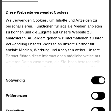
Wie viele m² wollen Sie bearbeiten?
m²
Diese Webseite verwendet Cookies
Wir verwenden Cookies, um Inhalte und Anzeigen zu
personalisieren, Funktionen für soziale Medien anbieten
zu können und die Zugriffe auf unsere Website zu
analysieren. Außerdem geben wir Informationen zu Ihrer
In den
Warenkorb
Verwendung unserer Website an unsere Partner für
soziale Medien, Werbung und Analysen weiter. Unsere
Partner führen diese Informationen möglicherweise mit
Fragen zum Artikel?
Merken
weiteren Daten zusammen, die Sie ihnen bereitgestellt
haben oder die sie im Rahmen Ihrer Nutzung der Dienste
Artikel-Nr.:
VVX0166TURQUOISE
gesammelt haben.
Einwilligungsauswahl
Notwendig
Sie möchten eine größere Menge kaufen
und wünschen ein Angebot?
Präferenzen
Jetzt anfragen
Statistiken