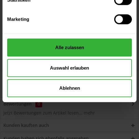
Vorteile
Kostenloser Versand ab 60 EUR
Marketing
Versand innerhalb von 48h*
Persönliche Beratung unter
040 60 77 65 23
Alle zulassen
Auswahl erlauben
Beschreibung
Volvox Espressivo Lehmfarbe (Turquoise) Lösemittelfreier,
Ablehnen
dauerelastischer Wand- und...
mehr
Bewertungen
0
Jetzt Bewertungen zum Artikel lesen...
mehr
Kunden kauften auch
Kunden haben sich ebenfalls angesehen