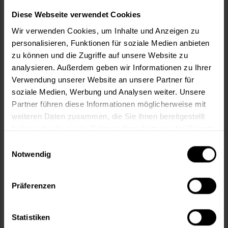
Wie viele m² wollen Sie bearbeiten?
Diese Webseite verwendet Cookies
m²
Wir verwenden Cookies, um Inhalte und Anzeigen zu
personalisieren, Funktionen für soziale Medien anbieten
zu können und die Zugriffe auf unsere Website zu
analysieren. Außerdem geben wir Informationen zu Ihrer
Verwendung unserer Website an unsere Partner für
In den
Warenkorb
soziale Medien, Werbung und Analysen weiter. Unsere
Partner führen diese Informationen möglicherweise mit
weiteren Daten zusammen, die Sie ihnen bereitgestellt
Fragen zum Artikel?
Merken
haben oder die sie im Rahmen Ihrer Nutzung der Dienste
gesammelt haben.
Artikel-Nr.:
VVX0040CARRIBEAN_SEA
Einwilligungsauswahl
Notwendig
Sie möchten eine größere Menge kaufen
und wünschen ein Angebot?
Präferenzen
Jetzt anfragen
Statistiken