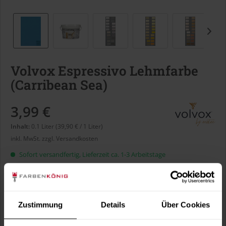
Volvox Espressivo Lehmfarbe
(Carribean Sea)
3,99 €
Inhalt:
0.1 Liter (39,90 € / 1 Liter)
inkl. MwSt.
zzgl. Versandkosten
Sofort versandfertig, Lieferzeit ca. 1-3 Arbeitstage
Liter:
Zustimmung
Details
Über Cookies
Verbrauch berechnen