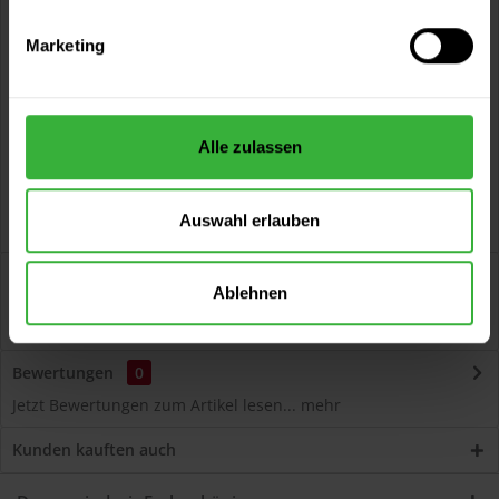
Vorteile
Marketing
Kostenloser Versand ab 60 EUR
Versand innerhalb von 48h*
Persönliche Beratung unter
040 60 77 65 23
Alle zulassen
Auswahl erlauben
Beschreibung
Ablehnen
Volvox Espressivo Lehmfarbe (Carribean Sea) Lösemittelfreier,
dauerelastischer Wand- und...
mehr
Bewertungen
0
Jetzt Bewertungen zum Artikel lesen...
mehr
Kunden kauften auch