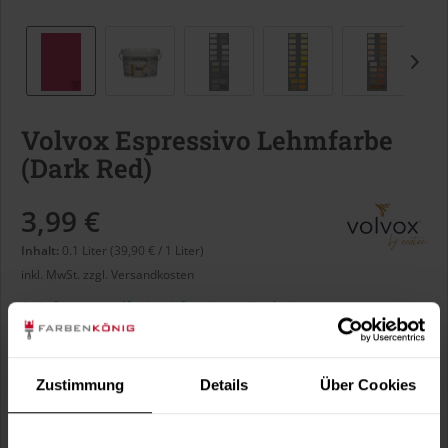
Volvox Espressivo Lehmfarbe
(Dark Red)
3,99 €
Inhalt:
0.1 Liter (39,90 € / 1 Liter)
inkl. MwSt.
zzgl. Versandkosten
Sofort versandfertig, Lieferzeit ca. 1-3 Arbeitstage
Liter:
Zustimmung
Details
Über Cookies
Verbrauch berechnen