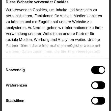
Wie viele m² wollen Sie bearbeiten?
Diese Webseite verwendet Cookies
Wir verwenden Cookies, um Inhalte und Anzeigen zu
m²
personalisieren, Funktionen für soziale Medien anbieten
zu können und die Zugriffe auf unsere Website zu
analysieren. Außerdem geben wir Informationen zu Ihrer
Verwendung unserer Website an unsere Partner für
soziale Medien, Werbung und Analysen weiter. Unsere
In den
Warenkorb
Partner führen diese Informationen möglicherweise mit
weiteren Daten zusammen, die Sie ihnen bereitgestellt
haben oder die sie im Rahmen Ihrer Nutzung der Dienste
Fragen zum Artikel?
Merken
gesammelt haben.
Einwilligungsauswahl
Artikel-Nr.:
VVX0051DARK_RED
Notwendig
Sie möchten eine größere Menge kaufen
Präferenzen
und wünschen ein Angebot?
Jetzt anfragen
Statistiken