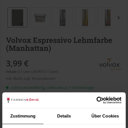
Volvox Espressivo Lehmfarbe
(Manhattan)
3,99 €
Inhalt:
0.1 Liter (39,90 € / 1 Liter)
inkl. MwSt.
zzgl. Versandkosten
Sofort versandfertig, Lieferzeit ca. 1-3 Arbeitstage
Liter:
Zustimmung
Details
Über Cookies
Verbrauch berechnen