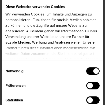
Wie viele m² wollen Sie bearbeiten?
Diese Webseite verwendet Cookies
m²
Wir verwenden Cookies, um Inhalte und Anzeigen zu
personalisieren, Funktionen für soziale Medien anbieten
zu können und die Zugriffe auf unsere Website zu
analysieren. Außerdem geben wir Informationen zu Ihrer
Verwendung unserer Website an unsere Partner für
In den
Warenkorb
soziale Medien, Werbung und Analysen weiter. Unsere
Partner führen diese Informationen möglicherweise mit
weiteren Daten zusammen, die Sie ihnen bereitgestellt
Fragen zum Artikel?
Merken
haben oder die sie im Rahmen Ihrer Nutzung der Dienste
gesammelt haben.
Artikel-Nr.:
VVX0104MANHATTAN
Einwilligungsauswahl
Notwendig
Sie möchten eine größere Menge kaufen
und wünschen ein Angebot?
Präferenzen
Jetzt anfragen
Statistiken