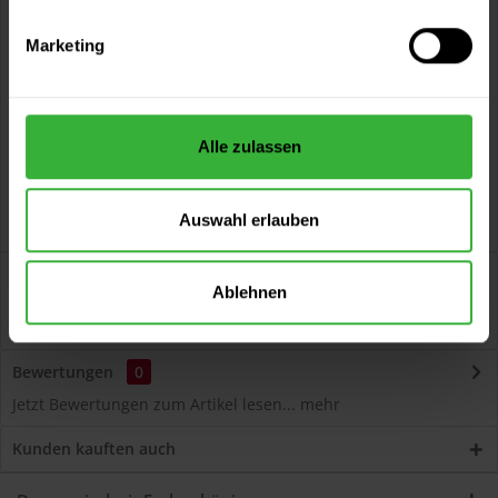
Vorteile
Marketing
Kostenloser Versand ab 60 EUR
Versand innerhalb von 48h*
Persönliche Beratung unter
040 60 77 65 23
Alle zulassen
Auswahl erlauben
Beschreibung
Ablehnen
Volvox Espressivo Lehmfarbe (Manhattan) Lösemittelfreier,
dauerelastischer Wand- und...
mehr
Bewertungen
0
Jetzt Bewertungen zum Artikel lesen...
mehr
Kunden kauften auch