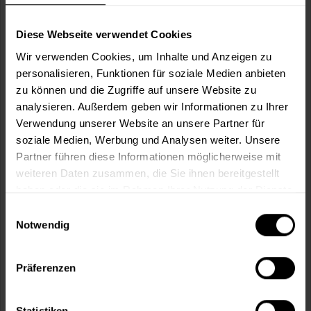
Wie viele m² wollen Sie bearbeiten?
m²
Diese Webseite verwendet Cookies
Wir verwenden Cookies, um Inhalte und Anzeigen zu
personalisieren, Funktionen für soziale Medien anbieten
zu können und die Zugriffe auf unsere Website zu
analysieren. Außerdem geben wir Informationen zu Ihrer
In den
Warenkorb
Verwendung unserer Website an unsere Partner für
soziale Medien, Werbung und Analysen weiter. Unsere
Partner führen diese Informationen möglicherweise mit
Fragen zum Artikel?
Merken
weiteren Daten zusammen, die Sie ihnen bereitgestellt
haben oder die sie im Rahmen Ihrer Nutzung der Dienste
Artikel-Nr.:
VVX0067GINGKO
gesammelt haben.
Einwilligungsauswahl
Notwendig
Sie möchten eine größere Menge kaufen
und wünschen ein Angebot?
Präferenzen
Jetzt anfragen
Statistiken