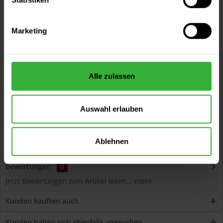
Vorteile
Kostenloser Versand ab 60 EUR
Marketing
Versand innerhalb von 48h*
Persönliche Beratung unter
040 60 77 65 23
Alle zulassen
Auswahl erlauben
Beschreibung
Volvox Espressivo Lehmfarbe (Gingko) Lösemittelfreier,
Ablehnen
dauerelastischer Wand- und...
mehr
Bewertungen
0
Jetzt Bewertungen zum Artikel lesen...
mehr
Kunden kauften auch
Kunden haben sich ebenfalls angesehen