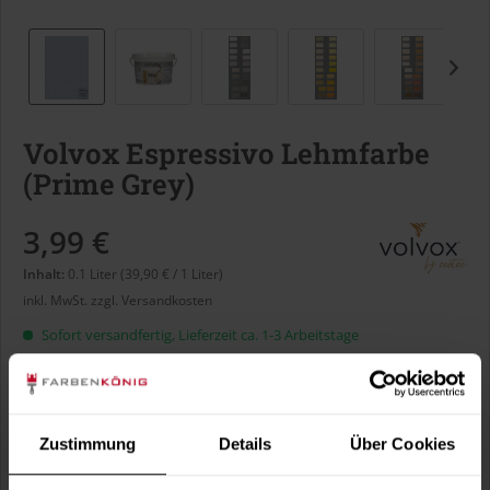
Volvox Espressivo Lehmfarbe
(Prime Grey)
3,99 €
Inhalt:
0.1 Liter (39,90 € / 1 Liter)
inkl. MwSt.
zzgl. Versandkosten
Sofort versandfertig, Lieferzeit ca. 1-3 Arbeitstage
Liter:
Zustimmung
Details
Über Cookies
Verbrauch berechnen