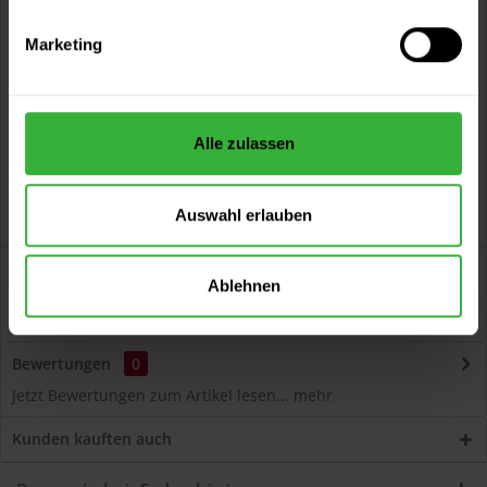
Vorteile
Marketing
Kostenloser Versand ab 60 EUR
Versand innerhalb von 48h*
Persönliche Beratung unter
040 60 77 65 23
Alle zulassen
Auswahl erlauben
Beschreibung
Ablehnen
Volvox Espressivo Lehmfarbe (Prime Grey) Lösemittelfreier,
dauerelastischer Wand- und...
mehr
Bewertungen
0
Jetzt Bewertungen zum Artikel lesen...
mehr
Kunden kauften auch