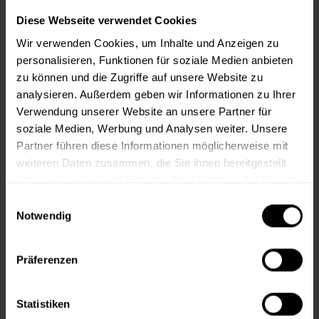
Wie viele m² wollen Sie bearbeiten?
Diese Webseite verwendet Cookies
m²
Wir verwenden Cookies, um Inhalte und Anzeigen zu
personalisieren, Funktionen für soziale Medien anbieten
zu können und die Zugriffe auf unsere Website zu
analysieren. Außerdem geben wir Informationen zu Ihrer
Verwendung unserer Website an unsere Partner für
In den
Warenkorb
soziale Medien, Werbung und Analysen weiter. Unsere
Partner führen diese Informationen möglicherweise mit
weiteren Daten zusammen, die Sie ihnen bereitgestellt
Fragen zum Artikel?
Merken
haben oder die sie im Rahmen Ihrer Nutzung der Dienste
gesammelt haben.
Artikel-Nr.:
VVX0133PRIME_GREY
Einwilligungsauswahl
Notwendig
Sie möchten eine größere Menge kaufen
und wünschen ein Angebot?
Präferenzen
Jetzt anfragen
Statistiken