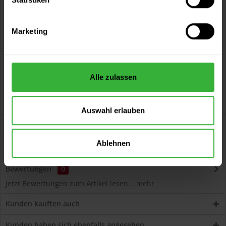
Vorteile
Kostenloser Versand ab 60 EUR
Marketing
Versand innerhalb von 48h*
Persönliche Beratung unter
040 60 77 65 23
Alle zulassen
Auswahl erlauben
Beschreibung
Volvox Espressivo Lehmfarbe (Achat) Lösemittelfreier,
Ablehnen
dauerelastischer Wand- und Deckenanstrich...
mehr
Bewertungen
0
Jetzt Bewertungen zum Artikel lesen...
mehr
Kunden kauften auch
Kunden haben sich ebenfalls angesehen