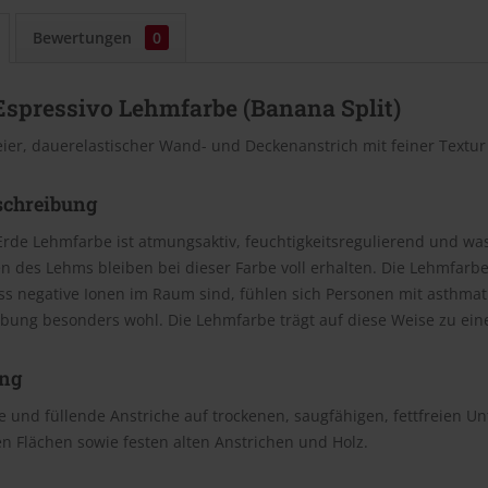
Bewertungen
0
Espressivo Lehmfarbe (Banana Split)
eier, dauerelastischer Wand- und Deckenanstrich mit feiner Textu
schreibung
Erde Lehmfarbe ist atmungsaktiv, feuchtigkeitsregulierend und wasc
n des Lehms bleiben bei dieser Farbe voll erhalten. Die Lehmfar
ss negative Ionen im Raum sind, fühlen sich Personen mit asthm
bung besonders wohl. Die Lehmfarbe trägt auf diese Weise zu e
ng
 und füllende Anstriche auf trockenen, saugfähigen, fettfreien U
n Flächen sowie festen alten Anstrichen und Holz.