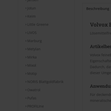
Jotun
Beschreibung
Keim
Volvox 
Little Greene
LIVOS
Lösemittelfr
Marburg
Artikelbe
Metylan
Volvox feine
Mirka
Eigenschafte
Mixol
Dadurch, da
dieser Umge
Motip
NORIS Blattgoldfabrik
Anwendu
Owatrol
Für deckende
Pufas
mineralische
PROFILIne