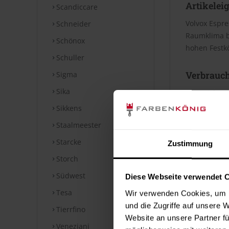
Artikelei
Scandiccare
Volvox Espre
Schneider
Raumklima be
Schönox
hohen Festkö
Schuller
Verbrauc
Sigma
Sika
Die Reichwei
Bei diesen V
Sikkens
Staalmeester
Datenblät
Starcke
Zustimmung
Storch
Technische
Südwest
Diese Webseite verwendet 
⤓
Technische
Tesa
Wir verwenden Cookies, um I
Hinweise
und die Zugriffe auf unsere 
Tierrfino
Website an unsere Partner fü
Veneziani