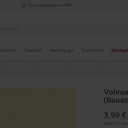
Versand innerhalb von 48h*
ndustrie
Zweirad
Werkzeuge
Sortiment
Marke
Volvox
(Banan
3,99 €
Inhalt:
0.1 Lite