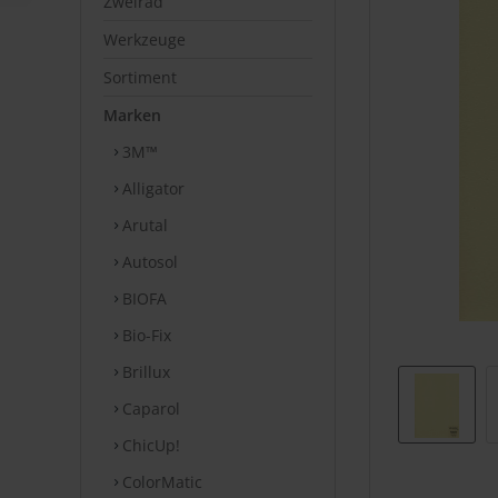
Zweirad
Werkzeuge
Sortiment
Marken
3M™
Alligator
Arutal
Autosol
BIOFA
Bio-Fix
Brillux
Caparol
ChicUp!
ColorMatic