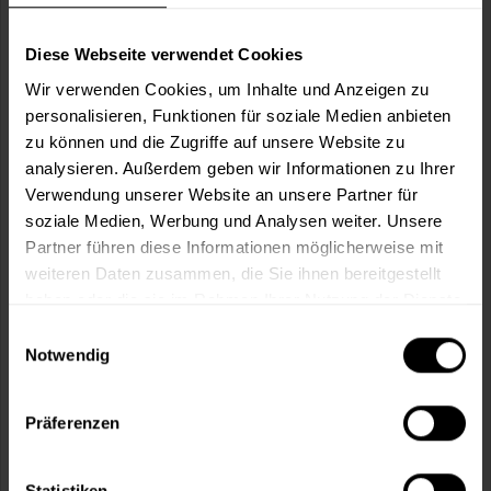
Wie viele m² wollen Sie bearbeiten?
m²
Diese Webseite verwendet Cookies
Wir verwenden Cookies, um Inhalte und Anzeigen zu
personalisieren, Funktionen für soziale Medien anbieten
zu können und die Zugriffe auf unsere Website zu
analysieren. Außerdem geben wir Informationen zu Ihrer
In den
Warenkorb
Verwendung unserer Website an unsere Partner für
soziale Medien, Werbung und Analysen weiter. Unsere
Partner führen diese Informationen möglicherweise mit
Fragen zum Artikel?
Merken
weiteren Daten zusammen, die Sie ihnen bereitgestellt
haben oder die sie im Rahmen Ihrer Nutzung der Dienste
Artikel-Nr.:
VVX0027BLAU
gesammelt haben.
Einwilligungsauswahl
Notwendig
Sie möchten eine größere Menge kaufen
und wünschen ein Angebot?
Präferenzen
Jetzt anfragen
Statistiken