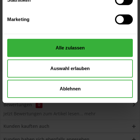
Vorteile
Kostenloser Versand ab 60 EUR
Marketing
Versand innerhalb von 48h*
Persönliche Beratung unter
040 60 77 65 23
Alle zulassen
Auswahl erlauben
Beschreibung
Volvox Espressivo Lehmfarbe (Blau) Lösemittelfreier,
Ablehnen
dauerelastischer Wand- und Deckenanstrich...
mehr
Bewertungen
0
Jetzt Bewertungen zum Artikel lesen...
mehr
Kunden kauften auch
Kunden haben sich ebenfalls angesehen