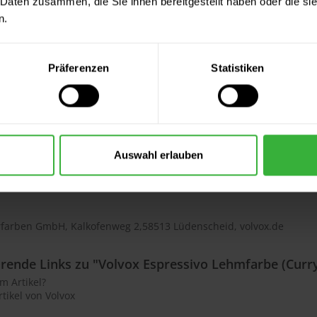
 Daten zusammen, die Sie ihnen bereitgestellt haben oder die s
zur Farbtondarstellung
n.
chen Gründen kann die Farbtondarstellung an einem Monitor vom 
n Vergleich empfehlen wir eine originale Farbtonvorlage des Farb
Präferenzen
Statistiken
zur Sonderanfertigung des Farbtons
wird extra auf Ihren Wunsch hin über eine unserer Farbmischmasc
tigung und ist somit von einer Rückgabe ausgeschlossen.
Auswahl erlauben
ur Produktsicherheit
rfarben GmbH, Kalkofenweg 2,58513 Lüdenscheid, volvox.de
rende Links zu "Volvox Espressivo Lehmfarbe (Curry
m Artikel?
tikel von Volvox