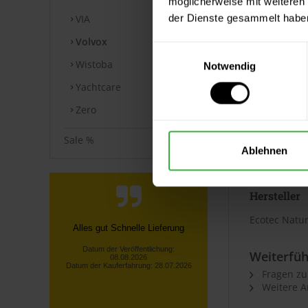
möglicherweise mit weiteren
⚠ Hinweis 
der Dienste gesammelt habe
VIA
Aus technis
Volvox
verbindliche
Einwilligungsauswahl
Wistoba
Notwendig
⚠ Hinweis 
Yachtcare
Der Artikel 
Zero
Sonderanfer
Sale %
Ablehnen
Angaben z
Hersteller
Ecotec Natu
Telefonische Info, dass nicht die
gesamte bestellte Ware vorrätig
war! Unverzügliche
Weiterfüh
Rückerstattu...
Fragen zu
Lothar S., Kürten
Weitere Ar
Datum der Veröffentlichung:
08.08.2026