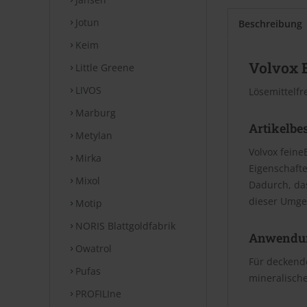
Jotun
Beschreibung
Keim
Volvox 
Little Greene
LIVOS
Lösemittelfr
Marburg
Artikelbe
Metylan
Volvox feine
Mirka
Eigenschafte
Mixol
Dadurch, da
dieser Umge
Motip
NORIS Blattgoldfabrik
Anwendu
Owatrol
Für deckende
Pufas
mineralische
PROFILIne