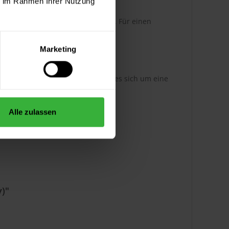
ie im Rahmen Ihrer Nutzung
originalen Farbmuster abweichen. Für einen
tons zu verwenden.
Marketing
hinen angemischt. Damit handelt es sich um eine
Alle zulassen
)"