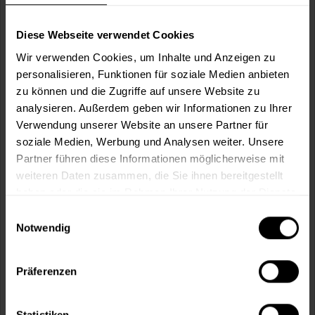
Wie viele m² wollen Sie bearbeiten?
m²
Diese Webseite verwendet Cookies
Wir verwenden Cookies, um Inhalte und Anzeigen zu
personalisieren, Funktionen für soziale Medien anbieten
zu können und die Zugriffe auf unsere Website zu
analysieren. Außerdem geben wir Informationen zu Ihrer
In den
Warenkorb
Verwendung unserer Website an unsere Partner für
soziale Medien, Werbung und Analysen weiter. Unsere
Partner führen diese Informationen möglicherweise mit
Fragen zum Artikel?
Merken
weiteren Daten zusammen, die Sie ihnen bereitgestellt
haben oder die sie im Rahmen Ihrer Nutzung der Dienste
Artikel-Nr.:
VVX0152STONE_GREEN
gesammelt haben.
Einwilligungsauswahl
Notwendig
Sie möchten eine größere Menge kaufen
und wünschen ein Angebot?
Präferenzen
Jetzt anfragen
Statistiken