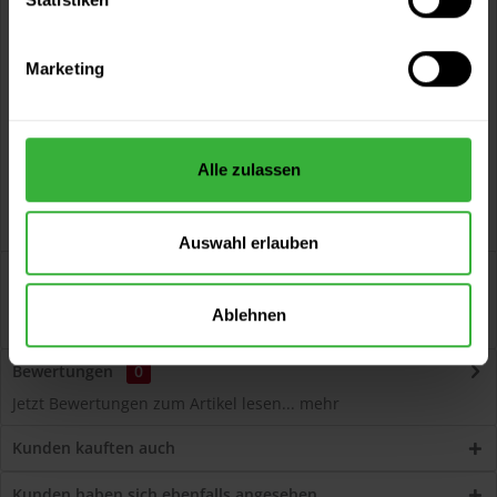
Vorteile
Kostenloser Versand ab 60 EUR
Marketing
Versand innerhalb von 48h*
Persönliche Beratung unter
040 60 77 65 23
Alle zulassen
Auswahl erlauben
Beschreibung
Volvox Espressivo Lehmfarbe (Stone Green) Lösemittelfreier,
Ablehnen
dauerelastischer Wand- und...
mehr
Bewertungen
0
Jetzt Bewertungen zum Artikel lesen...
mehr
Kunden kauften auch
Kunden haben sich ebenfalls angesehen