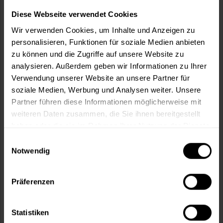
Wie viele m² wollen Sie bearbeiten?
Diese Webseite verwendet Cookies
m²
Wir verwenden Cookies, um Inhalte und Anzeigen zu
personalisieren, Funktionen für soziale Medien anbieten
zu können und die Zugriffe auf unsere Website zu
analysieren. Außerdem geben wir Informationen zu Ihrer
Verwendung unserer Website an unsere Partner für
In den
Warenkorb
soziale Medien, Werbung und Analysen weiter. Unsere
Partner führen diese Informationen möglicherweise mit
weiteren Daten zusammen, die Sie ihnen bereitgestellt
Fragen zum Artikel?
Merken
haben oder die sie im Rahmen Ihrer Nutzung der Dienste
gesammelt haben.
Artikel-Nr.:
VVX0162TILIA
Einwilligungsauswahl
Notwendig
Sie möchten eine größere Menge kaufen
und wünschen ein Angebot?
Präferenzen
Jetzt anfragen
Statistiken