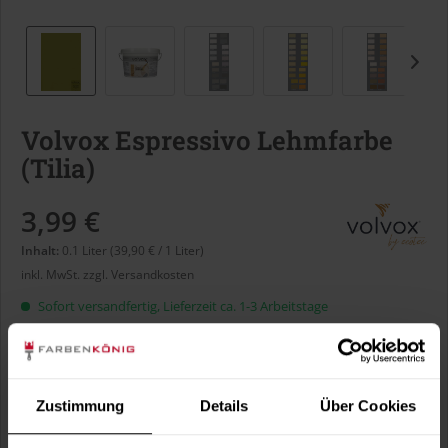
Volvox Espressivo Lehmfarbe
(Tilia)
3,99 €
Inhalt:
0.1 Liter (39,90 € / 1 Liter)
inkl. MwSt.
zzgl. Versandkosten
Sofort versandfertig, Lieferzeit ca. 1-3 Arbeitstage
Liter:
Zustimmung
Details
Über Cookies
Verbrauch berechnen