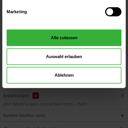
Vorteile
Marketing
Kostenloser Versand ab 60 EUR
Versand innerhalb von 48h*
Persönliche Beratung unter
040 60 77 65 23
Alle zulassen
Auswahl erlauben
Beschreibung
Ablehnen
Volvox Espressivo Lehmfarbe (Tilia) Lösemittelfreier,
dauerelastischer Wand- und Deckenanstrich...
mehr
Bewertungen
0
Jetzt Bewertungen zum Artikel lesen...
mehr
Kunden kauften auch