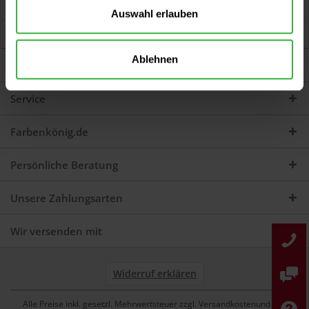
Jetzt Bewertungen zum Artikel lesen...
mehr
Auswahl erlauben
Kunden kauften auch
Ablehnen
Darum sind wir Farbenkönig
Service
Farbenkönig.de
Persönliche Beratung
Unsere Zahlungsarten
Wir versenden mit
Widerruf erklären
Alle Preise inkl. gesetzl. Mehrwertsteuer zzgl. Versandkostenund ggf.