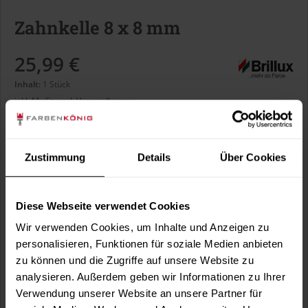
Zahnkelle 8 x 8 mm
25,99 €
Inhalt:
1 Stück
inkl. MwSt.
zzgl. Versandkosten
Sofort versandfertig, Lieferzeit ca. 1-3 Arbeitstage
Zustimmung
Details
Über Cookies
In den
Warenkorb
Diese Webseite verwendet Cookies
Fragen zum Artikel?
Merken
Wir verwenden Cookies, um Inhalte und Anzeigen zu
personalisieren, Funktionen für soziale Medien anbieten
Artikel-Nr.:
BX3704
zu können und die Zugriffe auf unsere Website zu
analysieren. Außerdem geben wir Informationen zu Ihrer
Sie möchten eine größere Menge kaufen
Verwendung unserer Website an unsere Partner für