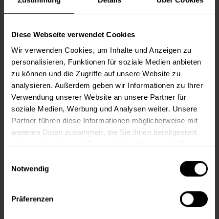
Wie viele m² wollen Sie bearbeiten?
m²
Diese Webseite verwendet Cookies
Wir verwenden Cookies, um Inhalte und Anzeigen zu
personalisieren, Funktionen für soziale Medien anbieten
zu können und die Zugriffe auf unsere Website zu
analysieren. Außerdem geben wir Informationen zu Ihrer
In den
Warenkorb
Verwendung unserer Website an unsere Partner für
soziale Medien, Werbung und Analysen weiter. Unsere
Fragen zum Artikel?
Merken
Partner führen diese Informationen möglicherweise mit
weiteren Daten zusammen, die Sie ihnen bereitgestellt
Artikel-Nr.:
SI0002062_RUSSISCHGRUEN
haben oder die sie im Rahmen Ihrer Nutzung der Dienste
gesammelt haben.
Einwilligungsauswahl
Sie möchten eine größere Menge kaufen
Notwendig
und wünschen ein Angebot?
Jetzt anfragen
Präferenzen