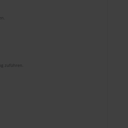
en.
ng zuführen.