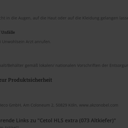
cht in die Augen, auf die Haut oder auf die Kleidung gelangen lass
 Unfälle
i Unwohlsein Arzt anrufen.
halt/Behälter gemäß lokalen/ nationalen Vorschriften der Entsorgu
ur Produktsicherheit
Deco GmbH, Am Coloneum 2, 50829 Köln, www.akzonobel.com
rende Links zu "Cetol HLS extra (073 Altkiefer)"
m Artikel?