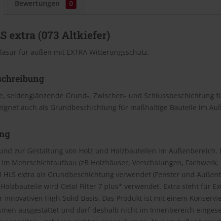
Bewertungen
0
S extra (073 Altkiefer)
lasur für außen mit EXTRA Witterungsschutz.
schreibung
e, seidenglänzende Grund-, Zwischen- und Schlussbeschichtung f
eignet auch als Grundbeschichtung für maßhaltige Bauteile im Au
ng
und zur Gestaltung von Holz und Holzbauteilen im Außenbereich. 
 im Mehrschichtaufbau (zB Holzhäuser, Verschalungen, Fachwerk, P
ol HLS extra als Grundbeschichtung verwendet (Fenster und Außent
Holzbauteile wird Cetol Filter 7 plus* verwendet. Extra steht für 
 innovativen High-Solid Basis. Das Produkt ist mit einem Konservi
smen ausgestattet und darf deshalb nicht im Innenbereich einges