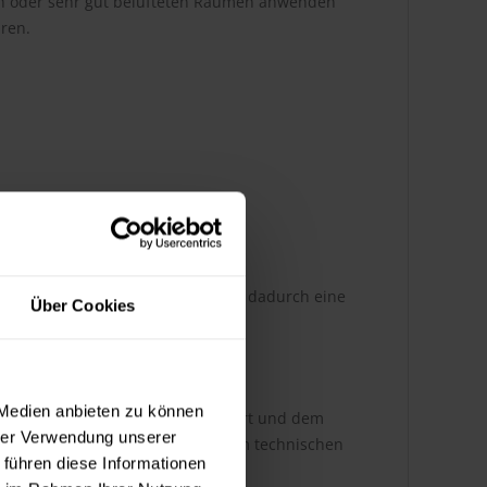
h oder sehr gut belüfteten Räumen anwenden 
ren.
optimale Penetration ins Holz und dadurch eine
Über Cookies
 Medien anbieten zu können
st dabei abhängig von der Auftragsart und dem
hrer Verwendung unserer
ere Infos entnehmen Sie bitte dem technischen
 führen diese Informationen