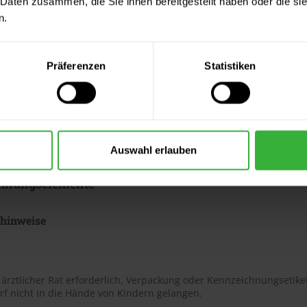
 Daten zusammen, die Sie ihnen bereitgestellt haben oder die s
n.
ter & Dokumente
datenblätter
Präferenzen
Statistiken
sdatenblatt (PDF)
 Merkblätter
s Merkblatt (PDF)
Auswahl erlauben
hnungselemente
shinweise
t ärztlicher Rat erforderlich, Verpackung oder Kennzeichnungsetiket
rf nicht in die Hände von Kindern gelangen.