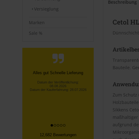
Beschreibung
Versieglung
Cetol HL
Marken
Dünnschicht
Sale %
Artikelbe
Transparent
Bauteile. Ge
Telefonische Info, dass nicht die
gesamte bestellte Ware vorrätig
Anwendu
war! Unverzügliche
Rückerstattu...
Zum Schutz 
Lothar S., Kürten
Holzbauteile
Datum der Veröffentlichung:
08.08.2026
Sikkens Cet
Datum der Kauferfahrung: 30.07.2026
maßhaltiger 
aufgrund der
Mikroorgani
12,682 Bewertungen