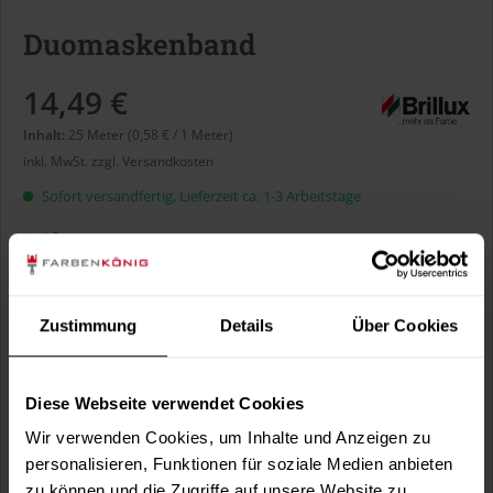
Duomaskenband
14,49 €
Inhalt:
25 Meter (0,58 € / 1 Meter)
inkl. MwSt.
zzgl. Versandkosten
Sofort versandfertig, Lieferzeit ca. 1-3 Arbeitstage
Größe:
Zustimmung
Details
Über Cookies
In den
Warenkorb
Diese Webseite verwendet Cookies
Wir verwenden Cookies, um Inhalte und Anzeigen zu
Fragen zum Artikel?
personalisieren, Funktionen für soziale Medien anbieten
Merken
zu können und die Zugriffe auf unsere Website zu