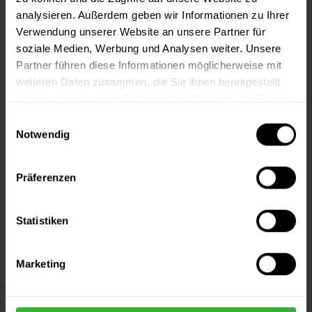
Artikel-Nr.:
BX3020
analysieren. Außerdem geben wir Informationen zu Ihrer
Verwendung unserer Website an unsere Partner für
soziale Medien, Werbung und Analysen weiter. Unsere
Sie möchten eine größere Menge kaufen
Partner führen diese Informationen möglicherweise mit
und wünschen ein Angebot?
weiteren Daten zusammen, die Sie ihnen bereitgestellt
Jetzt anfragen
haben oder die sie im Rahmen Ihrer Nutzung der Dienste
gesammelt haben.
Einwilligungsauswahl
Notwendig
Vorteile
Kostenloser Versand ab 60 EUR
Präferenzen
Versand innerhalb von 48h*
Persönliche Beratung unter
040 60 77 65 23
Statistiken
Marketing
Beschreibung