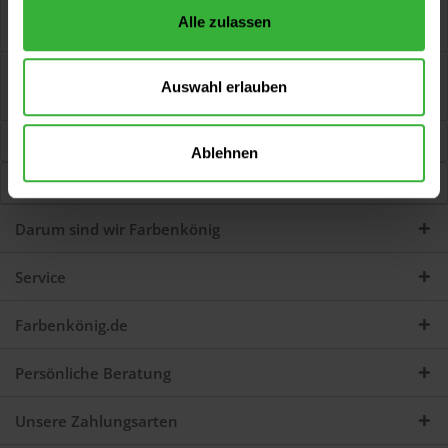
Duomaskenband Beidseitig klebendes, glattes und weiches
Alle zulassen
Folienband zum schnellen Herstellen...
mehr
Bewertungen
0
Auswahl erlauben
Jetzt Bewertungen zum Artikel lesen...
mehr
Kunden kauften auch
Ablehnen
Kunden haben sich ebenfalls angesehen
Darum sind wir Farbenkönig
Service
Farbenkönig.de
Persönliche Beratung
Unsere Zahlungsarten