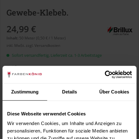
Gewebe-Klebeb.
24,99 €
Inhalt:
50 Meter (0,50 € / 1 Meter)
inkl. MwSt.
zzgl. Versandkosten
Sofort versandfertig, Lieferzeit ca. 1-3 Arbeitstage
Größe:
Zustimmung
Details
Über Cookies
In den
Warenkorb
Diese Webseite verwendet Cookies
Wir verwenden Cookies, um Inhalte und Anzeigen zu
Fragen zum Artikel?
personalisieren, Funktionen für soziale Medien anbieten
Merken
zu können und die Zugriffe auf unsere Website zu