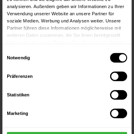
Artikel-Nr.:
BX3010
analysieren. Außerdem geben wir Informationen zu Ihrer
Verwendung unserer Website an unsere Partner für
soziale Medien, Werbung und Analysen weiter. Unsere
Sie möchten eine größere Menge kaufen
Partner führen diese Informationen möglicherweise mit
und wünschen ein Angebot?
weiteren Daten zusammen, die Sie ihnen bereitgestellt
Jetzt anfragen
haben oder die sie im Rahmen Ihrer Nutzung der Dienste
gesammelt haben.
Einwilligungsauswahl
Notwendig
Vorteile
Kostenloser Versand ab 60 EUR
Präferenzen
Versand innerhalb von 48h*
Persönliche Beratung unter
040 60 77 65 23
Statistiken
Marketing
Beschreibung