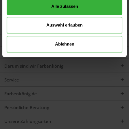
Gewebe-Klebeb. PE-beschichtetes und feuchtigkeitsdichtes
Alle zulassen
Gewebeband/Steinband mit guter...
mehr
Bewertungen
0
Auswahl erlauben
Jetzt Bewertungen zum Artikel lesen...
mehr
Kunden kauften auch
Ablehnen
Kunden haben sich ebenfalls angesehen
Darum sind wir Farbenkönig
Service
Farbenkönig.de
Persönliche Beratung
Unsere Zahlungsarten