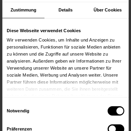
Verbrauch berechnen
Wie viele m² wollen Sie bearbeiten?
Zustimmung
Details
Über Cookies
m²
Diese Webseite verwendet Cookies
Wir verwenden Cookies, um Inhalte und Anzeigen zu
personalisieren, Funktionen für soziale Medien anbieten
zu können und die Zugriffe auf unsere Website zu
In den
Warenkorb
analysieren. Außerdem geben wir Informationen zu Ihrer
Verwendung unserer Website an unsere Partner für
soziale Medien, Werbung und Analysen weiter. Unsere
Fragen zum Artikel?
Merken
Partner führen diese Informationen möglicherweise mit
weiteren Daten zusammen, die Sie ihnen bereitgestellt
Artikel-Nr.:
BX0510KALKWEISS
haben oder die sie im Rahmen Ihrer Nutzung der Dienste
gesammelt haben.
Einwilligungsauswahl
Sie möchten eine größere Menge kaufen
Notwendig
und wünschen ein Angebot?
Jetzt anfragen
Präferenzen