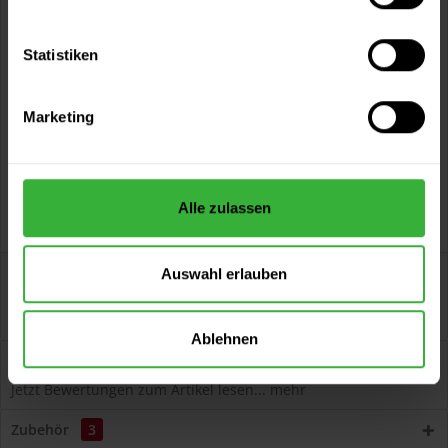
Vorteile
Statistiken
Kostenloser Versand ab 60 EUR
Versand innerhalb von 48h*
Marketing
Persönliche Beratung unter
040 60 77 65 23
Alle zulassen
Beschreibung
Auswahl erlauben
Lignodur VarioGuard Tix 510 Gel-Lasur 510 (Kalkweiß)
aromatenfrei, tropffrei, seidenglänzend,...
mehr
Ablehnen
Bewertungen
1
Jetzt Bewertungen zum Artikel lesen...
mehr
Zubehör
3