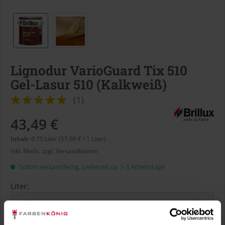
Lignodur VarioGuard Tix 510
Gel-Lasur 510 (Kalkweiß)
(
1
)
43,49 €
Inhalt:
0.75 Liter (57,99 € / 1 Liter)
inkl. MwSt.
zzgl. Versandkosten
Sofort versandfertig, Lieferzeit ca. 1-3 Arbeitstage
Liter: