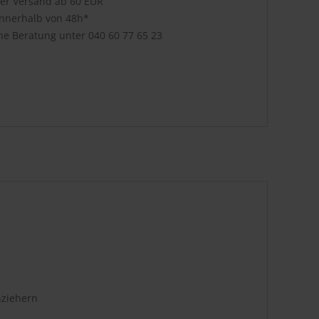
ser Versand ab 60 EUR
innerhalb von 48h*
che Beratung unter
040 60 77 65 23
hziehern