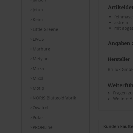
Artikeldet
Jotun
feinmase
Keim
astrein
mit abge
Little Greene
LIVOS
Angaben z
Marburg
Metylan
Hersteller
Mirka
Brillux GmbH
Mixol
Weiterfüh
Motip
Fragen zu
NORIS Blattgoldfabrik
Weitere Ar
Owatrol
Pufas
Kunden kauft
PROFILIne