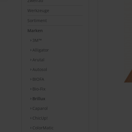
Zweirad
Werkzeuge
Sortiment
Marken
3M™
Alligator
Arutal
Autosol
BIOFA
Bio-Fix
Brillux
Caparol
ChicUp!
ColorMatic