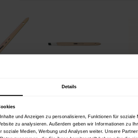
richzieher, schwarz
Schräg-Strichzieher ClassicTOP mix
Mals
Details
,49 €
9,49 €
lt:
1 Stück
Inhalt:
1 Stück
In
Cookies
nhalte und Anzeigen zu personalisieren, Funktionen für soziale
Website zu analysieren. Außerdem geben wir Informationen zu I
r soziale Medien, Werbung und Analysen weiter. Unsere Partner