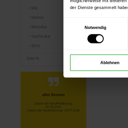
möglicherweise mit weiteren
der Dienste gesammelt habe
VIA
Volvox
Einwilligungsauswahl
Wistoba
Notwendig
Yachtcare
Zero
Sale %
Ablehnen
Schnelle Bearbeitung und und
kurze Lieferzeiten. Der Name
König ist gerechtfertigt.
Uwe B., Protzen
Datum der Veröffentlichung:
06.08.2026
Datum der Kauferfahrung: 29.07.2026