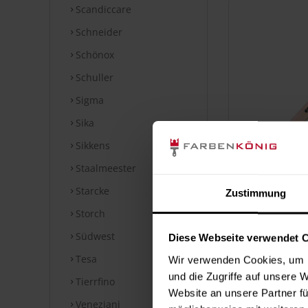
Scandiccare
Schneider
Schönox
Schuller
Sigma
Sika
Sikkens
Staalmeester
Schrägst
Starcke
Zustimmung
7
Storch
Inha
Südwest
Diese Webseite verwendet 
Tesa
Wir verwenden Cookies, um I
und die Zugriffe auf unsere 
Tierrfino
Website an unsere Partner fü
Veneziani