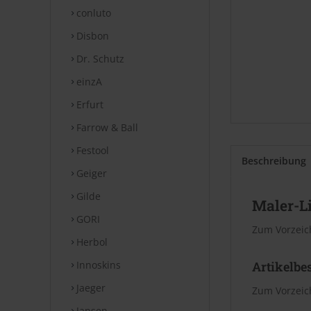
conluto
Disbon
Dr. Schutz
einzA
Erfurt
Farrow & Ball
Festool
Beschreibung
Geiger
Gilde
Maler-L
GORI
Zum Vorzeic
Herbol
Innoskins
Artikelbe
Jaeger
Zum Vorzeic
Jansen