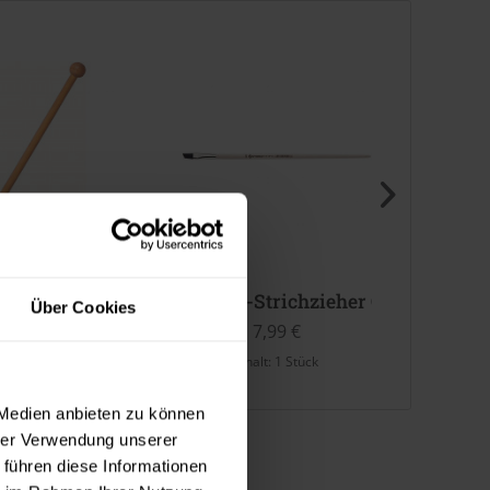
 - Profi
tock 100 cm
Schräg-Strichzieher ClassicSTAR
Mixol
Über Cookies
38,99 €
7,99 €
halt:
1 Stück
Inhalt:
1 Stück
Inhalt:
0.
 Medien anbieten zu können
hrer Verwendung unserer
 führen diese Informationen