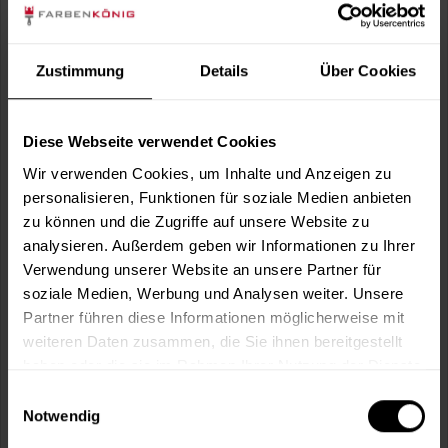
Verbrauch berechnen
Wie viele m² wollen Sie bearbeiten?
m²
Zustimmung
Details
Über Cookies
Diese Webseite verwendet Cookies
Kollektion:
Wir verwenden Cookies, um Inhalte und Anzeigen zu
personalisieren, Funktionen für soziale Medien anbieten
zu können und die Zugriffe auf unsere Website zu
Wunschfarbcode*:
analysieren. Außerdem geben wir Informationen zu Ihrer
Verwendung unserer Website an unsere Partner für
soziale Medien, Werbung und Analysen weiter. Unsere
Partner führen diese Informationen möglicherweise mit
weiteren Daten zusammen, die Sie ihnen bereitgestellt
In den
Warenkorb
haben oder die sie im Rahmen Ihrer Nutzung der Dienste
gesammelt haben.
Einwilligungsauswahl
Notwendig
Fragen zum Artikel?
Merken