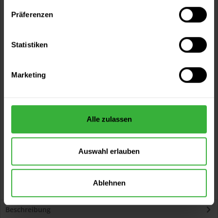
Artikel-Nr.:
HRB0006WF
Präferenzen
Sie möchten eine größere Menge kaufen
Statistiken
und wünschen ein Angebot?
Jetzt anfragen
Marketing
Vorteile
Kostenloser Versand ab 60 EUR
Alle zulassen
Versand innerhalb von 48h*
Persönliche Beratung unter
040 60 77 65 23
Auswahl erlauben
Ablehnen
Beschreibung