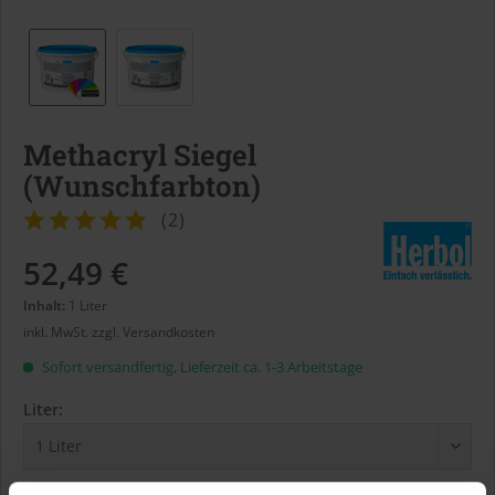
Methacryl Siegel
(Wunschfarbton)
(
2
)
52,49 €
Inhalt:
1 Liter
inkl. MwSt.
zzgl. Versandkosten
Sofort versandfertig, Lieferzeit ca. 1-3 Arbeitstage
Liter: