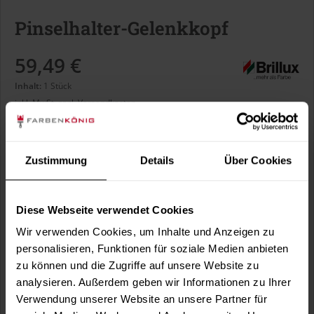
Pinselhalter-Gelenkkopf
59,49 €
Inhalt:
1 Stück
inkl. MwSt.
zzgl. Versandkosten
Sofort versandfertig, Lieferzeit ca. 1-3 Arbeitstage
Zustimmung
Details
Über Cookies
In den
Warenkorb
Diese Webseite verwendet Cookies
Fragen zum Artikel?
Merken
Wir verwenden Cookies, um Inhalte und Anzeigen zu
personalisieren, Funktionen für soziale Medien anbieten
Artikel-Nr.:
BX1138
zu können und die Zugriffe auf unsere Website zu
analysieren. Außerdem geben wir Informationen zu Ihrer
Sie möchten eine größere Menge kaufen
Verwendung unserer Website an unsere Partner für