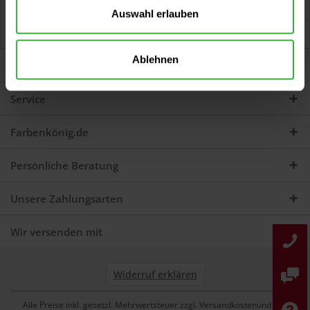
Jetzt Bewertungen zum Artikel lesen...
mehr
Auswahl erlauben
Kunden kauften auch
Ablehnen
Darum sind wir Farbenkönig
Service
Farbenkönig.de
Persönliche Beratung
Unsere Zahlungsarten
Wir versenden mit
Widerruf erklären
Alle Preise inkl. gesetzl. Mehrwertsteuer zzgl. Versandkostenund ggf.