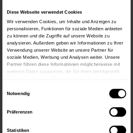
Diese Webseite verwendet Cookies
Wir verwenden Cookies, um Inhalte und Anzeigen zu
In den
Warenkorb
personalisieren, Funktionen für soziale Medien anbieten
zu können und die Zugriffe auf unsere Website zu
Fragen zum Artikel?
Merken
analysieren. Außerdem geben wir Informationen zu Ihrer
Verwendung unserer Website an unsere Partner für
Artikel-Nr.:
BX0930WEISS
soziale Medien, Werbung und Analysen weiter. Unsere
Partner führen diese Informationen möglicherweise mit
Sie möchten eine größere Menge kaufen
weiteren Daten zusammen, die Sie ihnen bereitgestellt
und wünschen ein Angebot?
haben oder die sie im Rahmen Ihrer Nutzung der Dienste
gesammelt haben.
Einwilligungsauswahl
Jetzt anfragen
Notwendig
Vorteile
Präferenzen
Kostenloser Versand ab 60 EUR
Versand innerhalb von 48h*
Statistiken
Persönliche Beratung unter
040 60 77 65 23