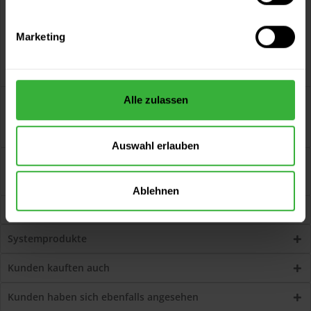
Marketing
Beschreibung
Alle zulassen
Schimmelschutz 930 (Weiß) lösemittel- und weichmacherfrei,
matt, für innen,...
mehr
Auswahl erlauben
Bewertungen
12
Jetzt Bewertungen zum Artikel lesen...
mehr
Ablehnen
Zubehör
5
Systemprodukte
Kunden kauften auch
Kunden haben sich ebenfalls angesehen