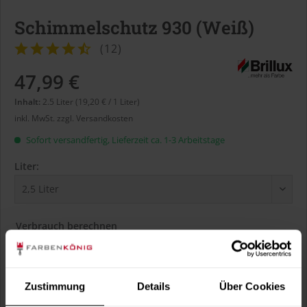
Schimmelschutz 930 (Weiß)
(
12
)
47,99 €
Inhalt:
2.5 Liter (19,20 € / 1 Liter)
inkl. MwSt.
zzgl. Versandkosten
Sofort versandfertig, Lieferzeit ca. 1-3 Arbeitstage
Liter:
Verbrauch berechnen
Wie viele m² wollen Sie bearbeiten?
m²
Zustimmung
Details
Über Cookies