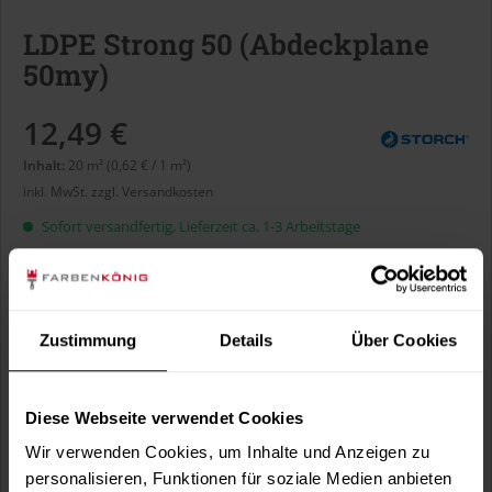
LDPE Strong 50 (Abdeckplane
50my)
12,49 €
Inhalt:
20 m² (0,62 € / 1 m²)
inkl. MwSt.
zzgl. Versandkosten
Sofort versandfertig, Lieferzeit ca. 1-3 Arbeitstage
Größe:
Zustimmung
Details
Über Cookies
Diese Webseite verwendet Cookies
In den
Warenkorb
Wir verwenden Cookies, um Inhalte und Anzeigen zu
personalisieren, Funktionen für soziale Medien anbieten