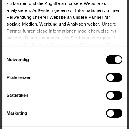
Fragen zum Artikel?
Merken
zu können und die Zugriffe auf unsere Website zu
analysieren. Außerdem geben wir Informationen zu Ihrer
Artikel-Nr.:
STO0024
Verwendung unserer Website an unsere Partner für
soziale Medien, Werbung und Analysen weiter. Unsere
Sie möchten eine größere Menge kaufen
Partner führen diese Informationen möglicherweise mit
und wünschen ein Angebot?
weiteren Daten zusammen, die Sie ihnen bereitgestellt
haben oder die sie im Rahmen Ihrer Nutzung der Dienste
Jetzt anfragen
gesammelt haben.
Einwilligungsauswahl
Notwendig
Vorteile
Kostenloser Versand ab 60 EUR
Präferenzen
Versand innerhalb von 48h*
Persönliche Beratung unter
040 60 77 65 23
Statistiken
Marketing