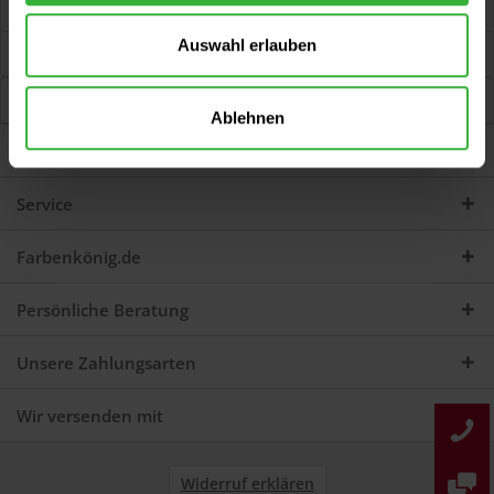
Jetzt Bewertungen zum Artikel lesen...
mehr
Auswahl erlauben
Kunden kauften auch
Kunden haben sich ebenfalls angesehen
Ablehnen
Darum sind wir Farbenkönig
Service
Farbenkönig.de
Persönliche Beratung
Unsere Zahlungsarten
Wir versenden mit
Widerruf erklären