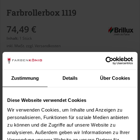
Farbrollerbox 1119
74,49 €
Inhalt:
1 Stück
inkl. MwSt.
zzgl. Versandkosten
Sofort versandfertig, Lieferzeit ca. 1-3 Arbeitstage
Zustimmung
Details
Über Cookies
In den
Warenkorb
Diese Webseite verwendet Cookies
Fragen zum Artikel?
Merken
Wir verwenden Cookies, um Inhalte und Anzeigen zu
Artikel-Nr.:
BX1119
personalisieren, Funktionen für soziale Medien anbieten
zu können und die Zugriffe auf unsere Website zu
analysieren. Außerdem geben wir Informationen zu Ihrer
Sie möchten eine größere Menge kaufen
Verwendung unserer Website an unsere Partner für