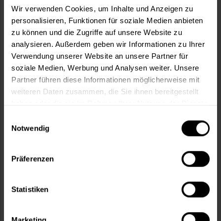
Wir verwenden Cookies, um Inhalte und Anzeigen zu
personalisieren, Funktionen für soziale Medien anbieten
In den
Warenkorb
zu können und die Zugriffe auf unsere Website zu
analysieren. Außerdem geben wir Informationen zu Ihrer
Fragen zum Artikel?
Merken
Verwendung unserer Website an unsere Partner für
soziale Medien, Werbung und Analysen weiter. Unsere
Artikel-Nr.:
BX9002FARBLOS
Partner führen diese Informationen möglicherweise mit
weiteren Daten zusammen, die Sie ihnen bereitgestellt
Sie möchten eine größere Menge kaufen
haben oder die sie im Rahmen Ihrer Nutzung der Dienste
und wünschen ein Angebot?
gesammelt haben.
Einwilligungsauswahl
Notwendig
Jetzt anfragen
Präferenzen
Vorteile
Kostenloser Versand ab 60 EUR
Statistiken
Versand innerhalb von 48h*
Persönliche Beratung unter
040 60 77 65 23
Marketing