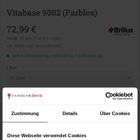
Vitabase 9002 (Farblos)
72,99 €
Inhalt:
10 Liter (7,30 € / 1 Liter)
inkl. MwSt.
zzgl. Versandkosten
Sofort versandfertig, Lieferzeit ca. 1-3 Arbeitstage
Liter:
Verbrauch berechnen
Wie viele m² wollen Sie bearbeiten?
m²
Zustimmung
Details
Über Cookies
Diese Webseite verwendet Cookies