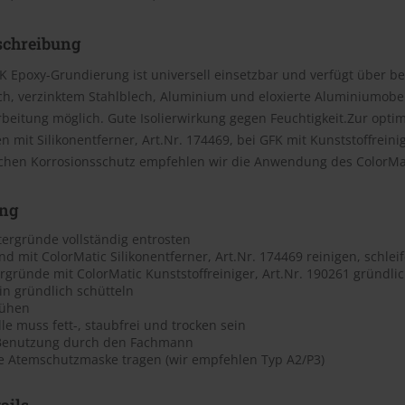
schreibung
K Epoxy-Grundierung ist universell einsetzbar und verfügt über b
ch, verzinktem Stahlblech, Aluminium und eloxierte Aluminiumober
beitung möglich. Gute Isolierwirkung gegen Feuchtigkeit.Zur optim
 mit Silikonentferner, Art.Nr. 174469, bei GFK mit Kunststoffreinig
chen Korrosionsschutz empfehlen wir die Anwendung des ColorMat
ng
tergründe vollständig entrosten
d mit ColorMatic Silikonentferner, Art.Nr. 174469 reinigen, schlei
gründe mit ColorMatic Kunststoffreiniger, Art.Nr. 190261 gründli
in gründlich schütteln
rühen
le muss fett-, staubfrei und trocken sein
Benutzung durch den Fachmann
e Atemschutzmaske tragen (wir empfehlen Typ A2/P3)
ails