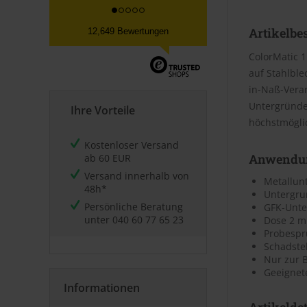
Artikelbe
12,649 Bewertungen
ColorMatic 1
auf Stahlble
in-Naß-Verar
Untergründen
Ihre Vorteile
höchstmögli
Kostenloser Versand
Anwendu
ab 60 EUR
Versand innerhalb von
Metallun
48h*
Untergrun
Persönliche Beratung
GFK-Unter
unter
040 60 77 65 23
Dose 2 m
Probesp
Schadstel
Nur zur 
Geeignet
Informationen
Artikeldet