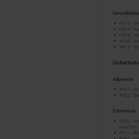
Gesundheits
H315 - V
H317 - K
H318 - V
H336 - K
H412 - Sc
Sicherheit
Allgemein
P101 - Is
P102 - Da
Prävention
P210 - V
rauchen.
P211 - N
P251 - N