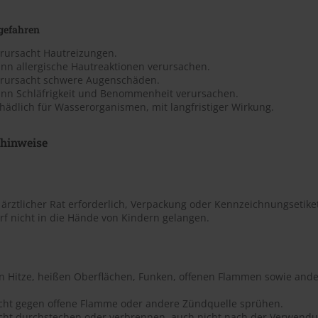
gefahren
erursacht Hautreizungen.
ann allergische Hautreaktionen verursachen.
erursacht schwere Augenschäden.
ann Schläfrigkeit und Benommenheit verursachen.
hädlich für Wasserorganismen, mit langfristiger Wirkung.
shinweise
t ärztlicher Rat erforderlich, Verpackung oder Kennzeichnungsetiket
rf nicht in die Hände von Kindern gelangen.
on Hitze, heißen Oberflächen, Funken, offenen Flammen sowie ande
icht gegen offene Flamme oder andere Zündquelle sprühen.
icht durchstechen oder verbrennen, auch nicht nach der Verwendu