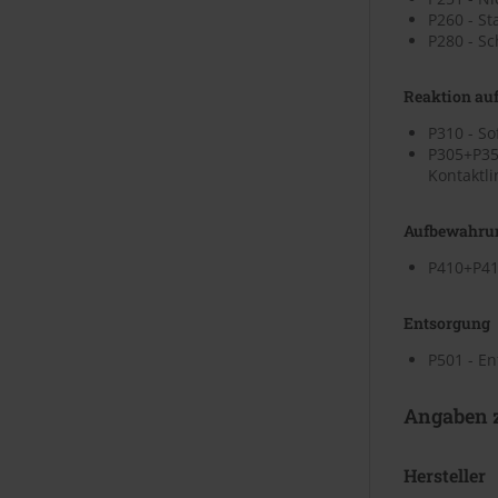
P260 - St
P280 - S
Reaktion auf
P310 - S
P305+P35
Kontaktli
Aufbewahru
P410+P41
Entsorgung
P501 - En
Angaben z
Hersteller