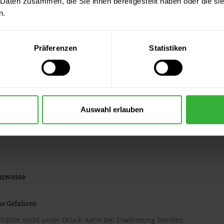
 Daten zusammen, die Sie ihnen bereitgestellt haben oder die s
n.
iktogramme
Präferenzen
Statistiken
GHS07
g
Ausrufezeichen
Auswahl erlauben
nweise
he Gefahren
hälter steht unter Druck: kann bei Erwärmung bersten.