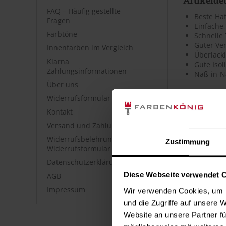
FAQ – Häufig gestellte
Beste Ha
Fragen
Einfache
Farbtöne
Schnelle
Guter Ve
Innenfarben im Vergleich
Überlacki
Klarna
Gute Isol
Zahlungsinformationen
Naß-in-N
Über uns
Widerrufsformular
Datenblät
Kontakt
Versand und Zahlung
Sicherheits
Widerrufsbelehrung &
Zustimmung
⤓
Sicherheit
Widerrufsformular
Datenschutzerklärung
Technische
Diese Webseite verwendet 
AGB
⤓
Technische
Impressum
Wir verwenden Cookies, um I
und die Zugriffe auf unsere 
Kennzeic
Website an unsere Partner fü