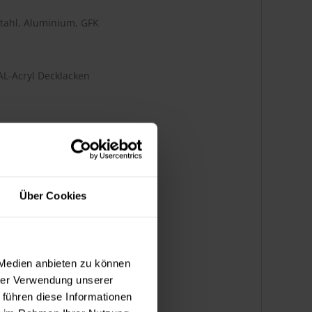
Stahl, Aluminium, GFK
RAL-Acryl Decklacken
Über Cookies
 Medien anbieten zu können
hrer Verwendung unserer
 führen diese Informationen