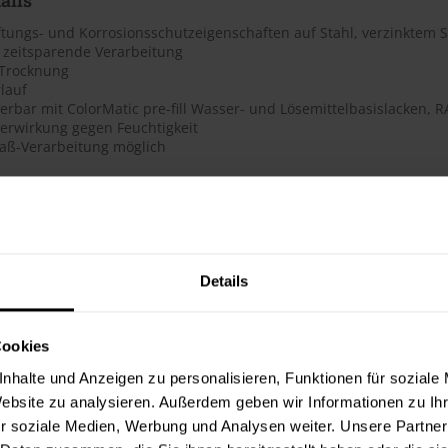
ftungs- und Korrosionsschutzeigenschaften auf Stahl, verzinktem 
, zeitsparende Verarbeitung
 Trocknung
rlauf
erbar mit ColorMatic pre-fill Wasser- und Lösemittelbasislacken, 
ierwirkung gegen Feuchtigkeit
aß-Verarbeitung möglich
ter & Dokumente
datenblätter
Details
sdatenblatt (PDF)
 Merkblätter
Cookies
s Merkblatt (PDF)
nhalte und Anzeigen zu personalisieren, Funktionen für soziale
Website zu analysieren. Außerdem geben wir Informationen zu I
hnungselemente
r soziale Medien, Werbung und Analysen weiter. Unsere Partner