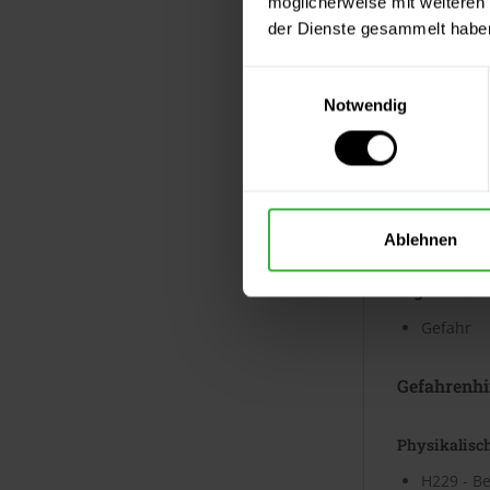
möglicherweise mit weiteren
der Dienste gesammelt habe
Gefahrenp
Einwilligungsauswahl
Notwendig
GHS05
Ätzwirkun
Ablehnen
Signalwort
Gefahr
Gefahrenhi
Physikalisc
H229 - Be