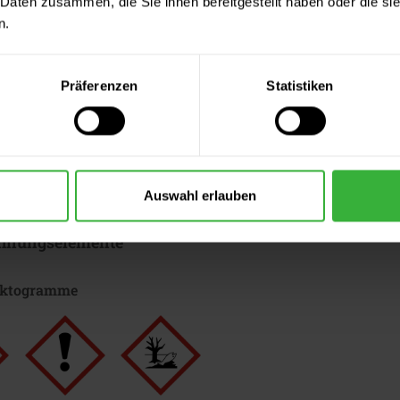
 Daten zusammen, die Sie ihnen bereitgestellt haben oder die s
n.
ter & Dokumente
datenblätter
Präferenzen
Statistiken
sdatenblatt (PDF)
 Merkblätter
s Merkblatt (PDF)
Auswahl erlauben
hnungselemente
iktogramme