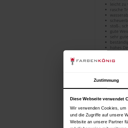
leicht zu
rasche T
wassera
scheuerb
stoß-, sc
gute Wei
sehr gut
beständi
hohes D
Untergru
Bodenbeschi
Garagen. Gee
Zustimmung
für Fenster,
Diese Webseite verwendet 
Verbrauc
Wir verwenden Cookies, um I
Die Reichwei
und die Zugriffe auf unsere 
Untergrund. 
Website an unsere Partner fü
Merkblatt.