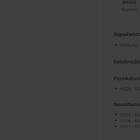
GHS02
Flamme
Signalwort
Achtung
Gefahrenhi
Physikalisc
H226 - F
Gesundheits
H335 - K
H336 - K
H411 - Gi