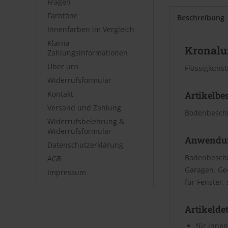
Fragen
Farbtöne
Beschreibung
Innenfarben im Vergleich
Klarna
Kronalux
Zahlungsinformationen
Über uns
Flüssigkunst
Widerrufsformular
Kontakt
Artikelbe
Versand und Zahlung
Bodenbeschi
Widerrufsbelehrung &
Widerrufsformular
Anwendu
Datenschutzerklärung
Bodenbeschi
AGB
Garagen. Gee
Impressum
für Fenster,
Artikeldet
für inne