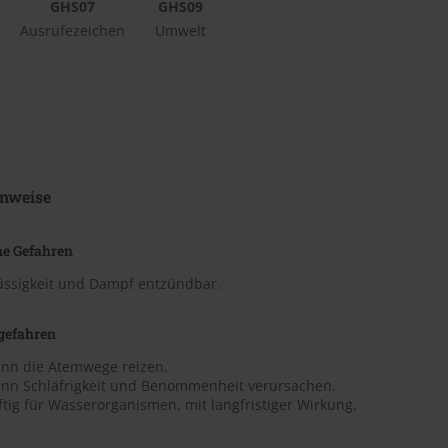
GHS07
GHS09
Ausrufezeichen
Umwelt
nweise
he Gefahren
lüssigkeit und Dampf entzündbar.
gefahren
ann die Atemwege reizen.
ann Schläfrigkeit und Benommenheit verursachen.
ftig für Wasserorganismen, mit langfristiger Wirkung.