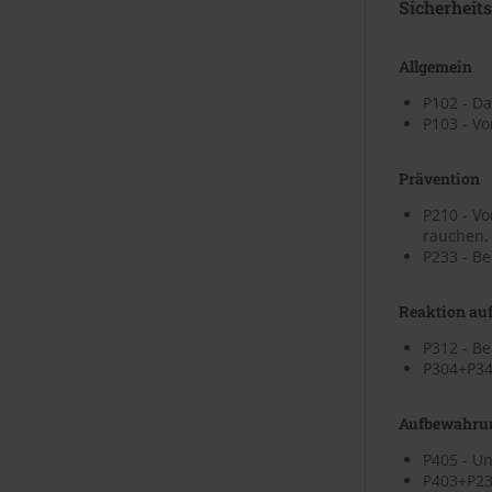
Sicherheit
Allgemein
P102 - Da
P103 - V
Prävention
P210 - V
rauchen.
P233 - Be
Reaktion auf
P312 - B
P304+P340
Aufbewahru
P405 - U
P403+P23