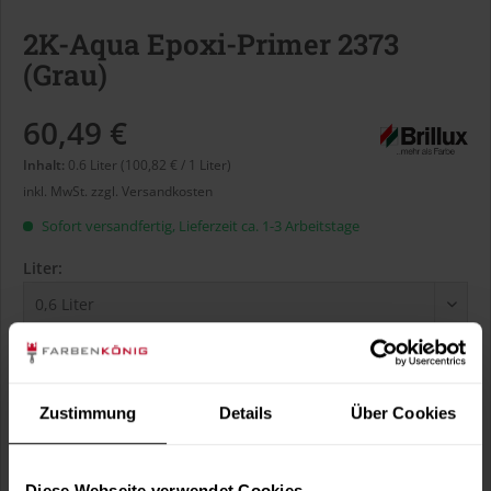
2K-Aqua Epoxi-Primer 2373
(Grau)
60,49 €
Inhalt:
0.6 Liter (100,82 € / 1 Liter)
inkl. MwSt.
zzgl. Versandkosten
Sofort versandfertig, Lieferzeit ca. 1-3 Arbeitstage
Liter:
Verbrauch berechnen
Wie viele m² wollen Sie bearbeiten?
Zustimmung
Details
Über Cookies
m²
Diese Webseite verwendet Cookies