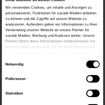
Wir verwenden Cookies, um Inhalte und Anzeigen zu
personalisieren, Funktionen für soziale Medien anbieten
In den
Warenkorb
zu können und die Zugriffe auf unsere Website zu
analysieren. Außerdem geben wir Informationen zu Ihrer
Verwendung unserer Website an unsere Partner für
Fragen zum Artikel?
Merken
soziale Medien, Werbung und Analysen weiter. Unsere
Partner führen diese Informationen möglicherweise mit
Artikel-Nr.:
BX2373GRAU
weiteren Daten zusammen, die Sie ihnen bereitgestellt
haben oder die sie im Rahmen Ihrer Nutzung der Dienste
Sie möchten eine größere Menge kaufen
gesammelt haben.
Einwilligungsauswahl
und wünschen ein Angebot?
Notwendig
Jetzt anfragen
Präferenzen
Vorteile
Kostenloser Versand ab 60 EUR
Statistiken
Versand innerhalb von 48h*
Persönliche Beratung unter
040 60 77 65 23