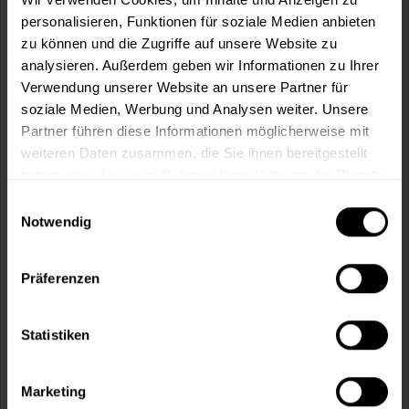
In den
Warenkorb
personalisieren, Funktionen für soziale Medien anbieten
zu können und die Zugriffe auf unsere Website zu
analysieren. Außerdem geben wir Informationen zu Ihrer
Fragen zum Artikel?
Merken
Verwendung unserer Website an unsere Partner für
Artikel-Nr.:
CM0024WEISS
soziale Medien, Werbung und Analysen weiter. Unsere
Partner führen diese Informationen möglicherweise mit
weiteren Daten zusammen, die Sie ihnen bereitgestellt
Sie möchten eine größere Menge kaufen
haben oder die sie im Rahmen Ihrer Nutzung der Dienste
und wünschen ein Angebot?
gesammelt haben.
Einwilligungsauswahl
Jetzt anfragen
Notwendig
Präferenzen
Vorteile
Kostenloser Versand ab 60 EUR
Versand innerhalb von 48h*
Statistiken
Persönliche Beratung unter
040 60 77 65 23
Marketing