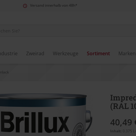
Versand innerhalb von 48h*
ndustrie
Zweirad
Werkzeuge
Sortiment
Marken
nlack
Impred
(RAL 1
40,49 
Inhalt:
0.375 Li