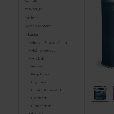
Zweirad
Werkzeuge
Sortiment
NCS Farbtöne
Lacke
Abbeizer & Lackentferner
Abtönkonzentrat
Acryllack
Autolack
Beispritzlack
Felgenlack
Fenster- & Türenlack
Fliesenlack
Fußbodenlack
Glaslack