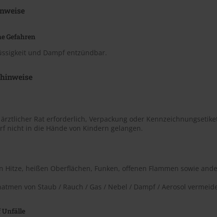
nweise
he Gefahren
lüssigkeit und Dampf entzündbar.
shinweise
t ärztlicher Rat erforderlich, Verpackung oder Kennzeichnungsetiket
rf nicht in die Hände von Kindern gelangen.
on Hitze, heißen Oberflächen, Funken, offenen Flammen sowie ande
natmen von Staub / Rauch / Gas / Nebel / Dampf / Aerosol vermeid
 Unfälle