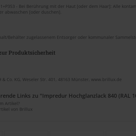
1+P353 - Bei Berührung mit der Haut [oder dem Haar]: Alle kontam
er abwaschen [oder duschen].
nhalt/Behälter zugelassenem Entsorger oder kommunaler Sammelste
ur Produktsicherheit
 & Co. KG, Weseler Str. 401, 48163 Münster, www.brillux.de
rende Links zu "Impredur Hochglanzlack 840 (RAL 1
m Artikel?
tikel von Brillux