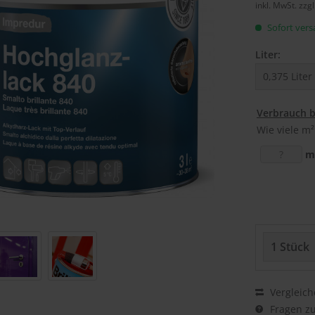
inkl. MwSt.
zzg
Sofort versa
Liter:
Verbrauch 
Wie viele m²
m
Vergleich
Fragen zu