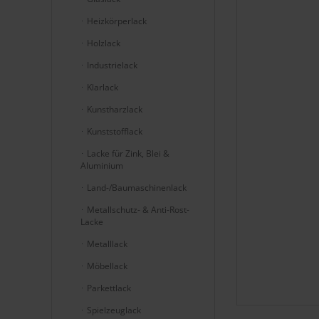
Heizkörperlack
Holzlack
Industrielack
Klarlack
Kunstharzlack
Kunststofflack
Lacke für Zink, Blei &
Aluminium
Land-/Baumaschinenlack
Metallschutz- & Anti-Rost-
Lacke
Metalllack
Möbellack
Parkettlack
Spielzeuglack