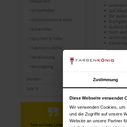
Reparatur
aromaten
Schleifmittel
auf Alkyd
für auße
Schmiermittel & Fette
hochglä
äußerst 
Schweißen
hoch wet
leicht ve
Spachtel & Füller
beständi
Tapezierzubehör
Verbrauc
Verdünnung
Versieglung
Die Reichwei
Bei diesen V
Marken
Zustimmung
Datenblät
Sale %
Diese Webseite verwendet 
Sicherheits
Wir verwenden Cookies, um I
⤓
Sicherheit
und die Zugriffe auf unsere 
Website an unsere Partner fü
Alles gut Schnelle Lieferung