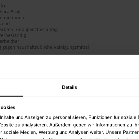
frei
harz-Basis
n und innen
nzend
farbton- und glanzbeständig
terbeständig
rarbeitbar
g gegen haushaltsübliche Reinigungsmittel
h
te beträgt laut Hersteller ca. 11 m²/Liter. Der Verbrauch ist dabe
erbrauchszahlen handelt es sich um Richtwerte. Weitere Infos en
Details
ter & Dokumente
Cookies
datenblätter
nhalte und Anzeigen zu personalisieren, Funktionen für soziale
sdatenblatt (PDF)
Website zu analysieren. Außerdem geben wir Informationen zu I
r soziale Medien, Werbung und Analysen weiter. Unsere Partner