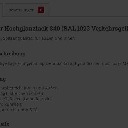
Bewertungen
0
r Hochglanzlack 840 (RAL 1023 Verkehrsgel
, Spitzenqualität, für außen und innen
schreibung
ige Lackierungen in Spitzenqualität auf grundierten Holz- oder Me
ng
gsbereich: Innen und Außen
g1: Streichen (Pinsel)
g2: Rollen (Lammfellrolle)
n: Rührholz
r: nicht unter 5 °C
ails