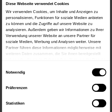
m²
Diese Webseite verwendet Cookies
Wir verwenden Cookies, um Inhalte und Anzeigen zu
personalisieren, Funktionen für soziale Medien anbieten
zu können und die Zugriffe auf unsere Website zu
analysieren. Außerdem geben wir Informationen zu Ihrer
Verwendung unserer Website an unsere Partner für
In den
Warenkorb
soziale Medien, Werbung und Analysen weiter. Unsere
Partner führen diese Informationen möglicherweise mit
Fragen zum Artikel?
Merken
weiteren Daten zusammen, die Sie ihnen bereitgestellt
haben oder die sie im Rahmen Ihrer Nutzung der Dienste
Artikel-Nr.:
BX0108WEISS
gesammelt haben.
Einwilligungsauswahl
Notwendig
Sie möchten eine größere Menge kaufen
und wünschen ein Angebot?
Präferenzen
Jetzt anfragen
Statistiken
Vorteile