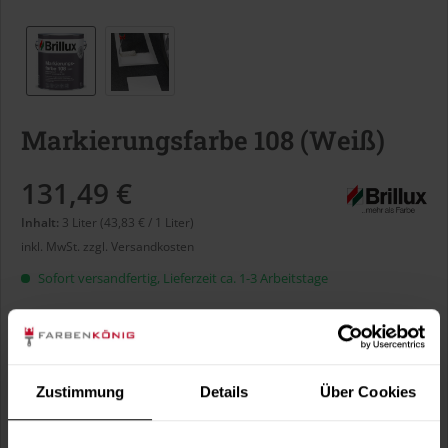
Markierungsfarbe 108 (Weiß)
131,49 €
Inhalt:
3 Liter (43,83 € / 1 Liter)
inkl. MwSt.
zzgl. Versandkosten
Sofort versandfertig, Lieferzeit ca. 1-3 Arbeitstage
Liter:
Zustimmung
Details
Über Cookies
Verbrauch berechnen
Wie viele m² wollen Sie bearbeiten?