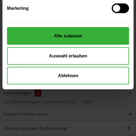
Kostenloser Versand ab 60 EUR
Marketing
Versand innerhalb von 48h*
Persönliche Beratung unter
040 60 77 65 23
Alle zulassen
Auswahl erlauben
Beschreibung
Markierungsfarbe 108 (Weiß) schnell trocknend, matt, für
Ablehnen
außen und innen Artikelbeschreibung...
mehr
Bewertungen
0
Jetzt Bewertungen zum Artikel lesen...
mehr
Kunden kauften auch
Darum sind wir Farbenkönig