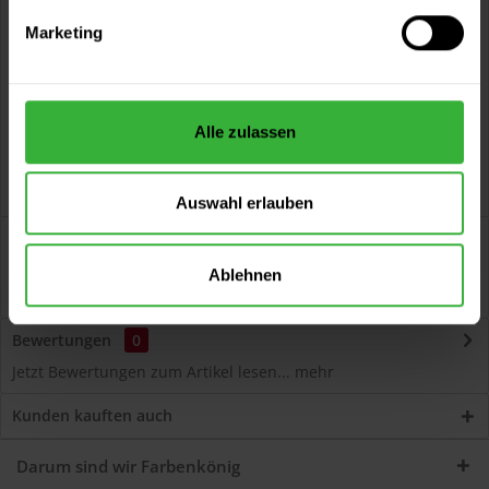
Kostenloser Versand ab 60 EUR
Marketing
Versand innerhalb von 48h*
Persönliche Beratung unter
040 60 77 65 23
Alle zulassen
Auswahl erlauben
Beschreibung
Oleofloor Das Hochleistungsöl  EN 71-3 Kinderspielzeug
Ablehnen
tauglich Artikelbeschreibung...
mehr
Bewertungen
0
Jetzt Bewertungen zum Artikel lesen...
mehr
Kunden kauften auch
Darum sind wir Farbenkönig