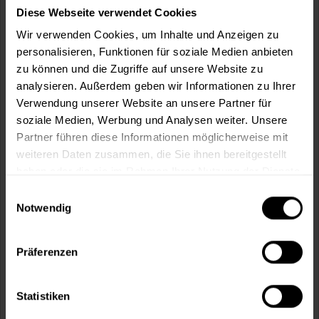
m²
Diese Webseite verwendet Cookies
Wir verwenden Cookies, um Inhalte und Anzeigen zu
personalisieren, Funktionen für soziale Medien anbieten
zu können und die Zugriffe auf unsere Website zu
analysieren. Außerdem geben wir Informationen zu Ihrer
Verwendung unserer Website an unsere Partner für
In den
Warenkorb
soziale Medien, Werbung und Analysen weiter. Unsere
Partner führen diese Informationen möglicherweise mit
Fragen zum Artikel?
Merken
weiteren Daten zusammen, die Sie ihnen bereitgestellt
haben oder die sie im Rahmen Ihrer Nutzung der Dienste
Artikel-Nr.:
OWA0023
gesammelt haben.
Einwilligungsauswahl
Notwendig
Sie möchten eine größere Menge kaufen
und wünschen ein Angebot?
Präferenzen
Jetzt anfragen
Statistiken
Vorteile