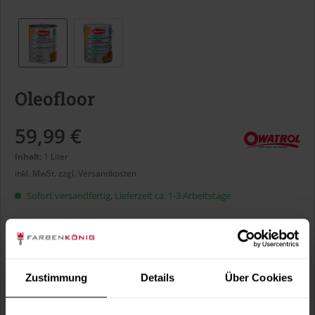
Oleofloor
59,99 €
Inhalt:
1 Liter
inkl. MwSt.
zzgl. Versandkosten
Sofort versandfertig, Lieferzeit ca. 1-3 Arbeitstage
Liter:
Zustimmung
Details
Über Cookies
Verbrauch berechnen
Wie viele m² wollen Sie bearbeiten?