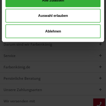
Alle zulassen
Putzband gerillt gelb Weiches Folienband für
Außenabdeckungen von Profilen, Türzargen,...
mehr
Auswahl erlauben
Bewertungen
0
Jetzt Bewertungen zum Artikel lesen...
mehr
Ablehnen
Kunden kauften auch
Darum sind wir Farbenkönig
Service
Farbenkönig.de
Persönliche Beratung
Unsere Zahlungsarten
Wir versenden mit