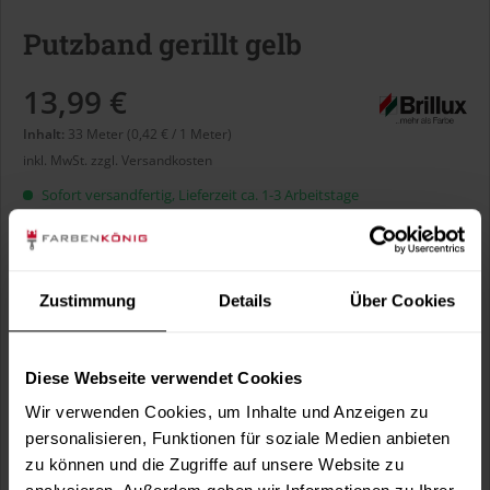
Putzband gerillt gelb
13,99 €
Inhalt:
33 Meter (0,42 € / 1 Meter)
inkl. MwSt.
zzgl. Versandkosten
Sofort versandfertig, Lieferzeit ca. 1-3 Arbeitstage
Größe:
Zustimmung
Details
Über Cookies
Diese Webseite verwendet Cookies
In den
Warenkorb
Wir verwenden Cookies, um Inhalte und Anzeigen zu
personalisieren, Funktionen für soziale Medien anbieten
Fragen zum Artikel?
Merken
zu können und die Zugriffe auf unsere Website zu