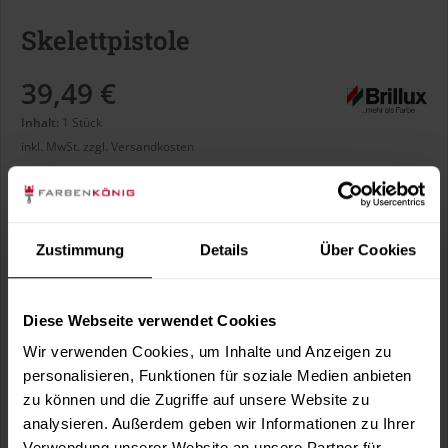
Skelettpistole
39,49 €
Inhalt:
1 Stück
inkl. MwSt.
zzgl. Versandkosten
Sofort versandfertig, Lieferzeit ca. 1-3 Arbeitstage
Zustimmung
Details
Über Cookies
In den
Warenkorb
Diese Webseite verwendet Cookies
Fragen zum Artikel?
Merken
Wir verwenden Cookies, um Inhalte und Anzeigen zu
Artikel-Nr.:
BX1532
personalisieren, Funktionen für soziale Medien anbieten
zu können und die Zugriffe auf unsere Website zu
analysieren. Außerdem geben wir Informationen zu Ihrer
Sie möchten eine größere Menge kaufen
Verwendung unserer Website an unsere Partner für