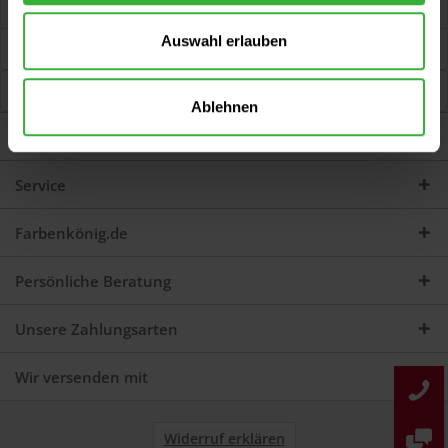
Jetzt Bewertungen zum Artikel lesen...
mehr
Auswahl erlauben
Kunden kauften auch
Kunden haben sich ebenfalls angesehen
Ablehnen
Darum sind wir Farbenkönig
Service
Farbenkönig.de
Persönliche Beratung
Unsere Zahlungsarten
Wir versenden mit
Widerruf erklären