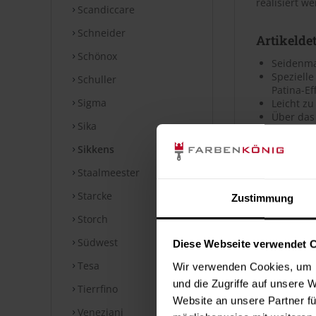
realisiert w
Scandiccare
Schneider
Artikeldet
Schönox
Seidenma
Spezielle
Schuller
Patina-Ef
Sigma
Leicht zu
Über das 
Sika
Sikkens
Artikelei
Staalmeester
Die minimal 
erzeugt eine
Starcke
Zustimmung
Überarbeitba
Storch
gealterte gl
Südwest
Holzschutz) 
Diese Webseite verwendet 
gegen Algen
Tesa
Wir verwenden Cookies, um I
zeitlich be
und die Zugriffe auf unsere 
Tierrfino
empfohlen.
Website an unsere Partner fü
Veneziani