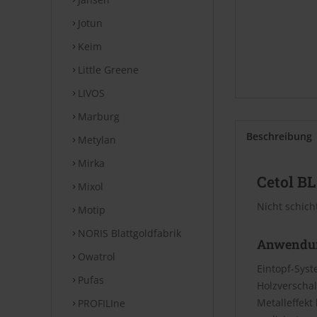
Jotun
Keim
Little Greene
LIVOS
Marburg
Beschreibung
Metylan
Mirka
Cetol B
Mixol
Nicht schich
Motip
NORIS Blattgoldfabrik
Anwendu
Owatrol
Eintopf-Syst
Pufas
Holzverscha
Metalleffekt
PROFILIne