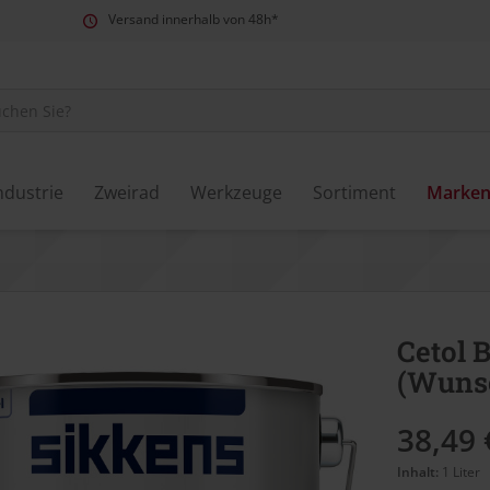
Versand innerhalb von 48h*
ndustrie
Zweirad
Werkzeuge
Sortiment
Marke
Cetol 
(Wuns
38,49 
Inhalt:
1 Liter