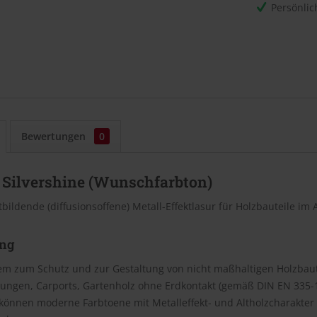
Persönli
Bewertungen
0
L Silvershine (Wunschfarbton)
tbildende (diffusionsoffene) Metall-Effektlasur für Holzbauteile i
ng
em zum Schutz und zur Gestaltung von nicht maßhaltigen Holzbaut
lungen, Carports, Gartenholz ohne Erdkontakt (gemäß DIN EN 335
 können moderne Farbtoene mit Metalleffekt- und Altholzcharakter 