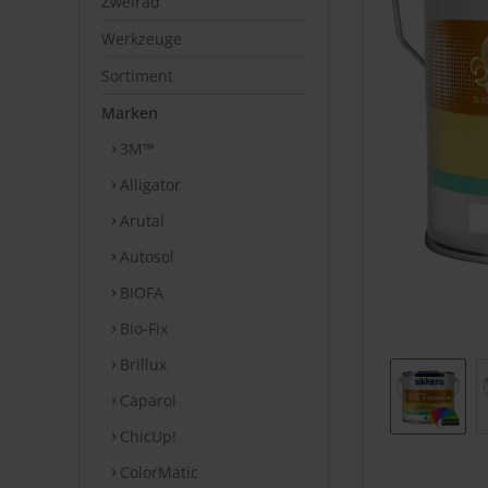
Zweirad
Werkzeuge
Sortiment
Marken
3M™
Alligator
Arutal
Autosol
BIOFA
Bio-Fix
Brillux
Caparol
ChicUp!
ColorMatic