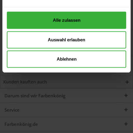
Alle zulassen
Beschreibung
Auswahl erlauben
Classic Malerweiss (Weiß) Die Wirtschaftliche mit hoher
Deckkraft Artikelbeschreibung...
mehr
Ablehnen
Bewertungen
0
Jetzt Bewertungen zum Artikel lesen...
mehr
Kunden kauften auch
Darum sind wir Farbenkönig
Service
Farbenkönig.de