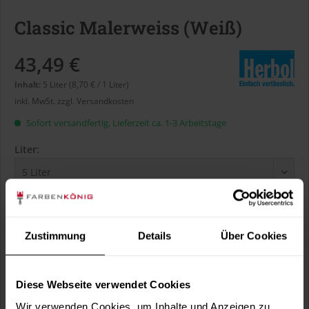
Classic Malerweiss (Weiß)
43,49 €
Inhalt:
5 Liter (8,70 € / 1 Liter)
inkl. MwSt.
zzgl. Versandkosten
Sofort versandfertig, Lieferzeit ca. 1-3 Arbeitstage
Liter:
Verbrauch berechnen
Wie viele m² wollen Sie bearbeiten?
Zustimmung
Details
Über Cookies
m²
Diese Webseite verwendet Cookies
Wir verwenden Cookies, um Inhalte und Anzeigen zu