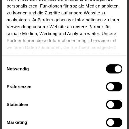
personalisieren, Funktionen für soziale Medien anbieten
zu können und die Zugriffe auf unsere Website zu
In den
Warenkorb
analysieren. Außerdem geben wir Informationen zu Ihrer
Verwendung unserer Website an unsere Partner für
Fragen zum Artikel?
Merken
soziale Medien, Werbung und Analysen weiter. Unsere
Partner führen diese Informationen möglicherweise mit
Artikel-Nr.:
HRB0005WEISS
weiteren Daten zusammen, die Sie ihnen bereitgestellt
haben oder die sie im Rahmen Ihrer Nutzung der Dienste
Sie möchten eine größere Menge kaufen
gesammelt haben.
Einwilligungsauswahl
und wünschen ein Angebot?
Notwendig
Jetzt anfragen
Präferenzen
Vorteile
Statistiken
Kostenloser Versand ab 60 EUR
Versand innerhalb von 48h*
Persönliche Beratung unter
040 60 77 65 23
Marketing