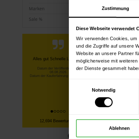
Marken
Zustimmung
Sale %
Diese Webseite verwendet 
Wir verwenden Cookies, um I
und die Zugriffe auf unsere 
Website an unsere Partner fü
Polyamid
Telefonische Info, dass nicht die
möglicherweise mit weiteren
2
gesamte bestellte Ware vorrätig
der Dienste gesammelt habe
war! Unverzügliche
Inha
Rückerstattu...
Einwilligungsauswahl
Lothar S., Kürten
Notwendig
Datum der Veröffentlichung:
08.08.2026
Datum der Kauferfahrung: 30.07.2026
12,694 Bewertungen
Ablehnen