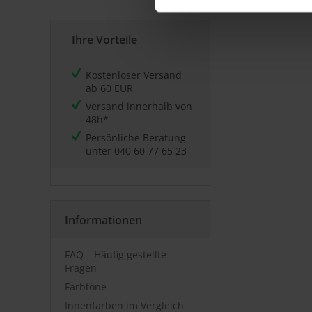
Ihre Vorteile
Kostenloser Versand
ab 60 EUR
Versand innerhalb von
48h*
Persönliche Beratung
unter
040 60 77 65 23
Informationen
FAQ – Häufig gestellte
Fragen
Farbtöne
Innenfarben im Vergleich