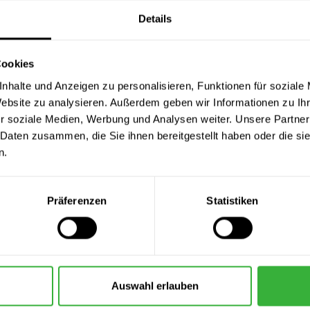
Details
Cookies
nhalte und Anzeigen zu personalisieren, Funktionen für soziale
Website zu analysieren. Außerdem geben wir Informationen zu I
r soziale Medien, Werbung und Analysen weiter. Unsere Partner
-Kleinrolle
Uni-Plus-Heizkörperpinsel
Polyam
 Daten zusammen, die Sie ihnen bereitgestellt haben oder die s
,99 €
14,99 €
n.
lt:
1 Stück
Inhalt:
1 Stück
In
Präferenzen
Statistiken
Auswahl erlauben