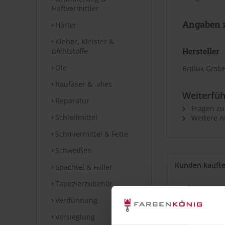
Haftvermittler
Angaben z
Härter
Kleber, Kleister &
Hersteller
Dichtstoffe
Öle
Brillux GmbH
Raufaser & -vlies
Weiterfüh
Reparatur
Fragen zu
Schleifmittel
Weitere Ar
Schmiermittel & Fette
Schweißen
Kunden kauft
Spachtel & Füller
Tapezierzubehör
Verdünnung
Versieglung