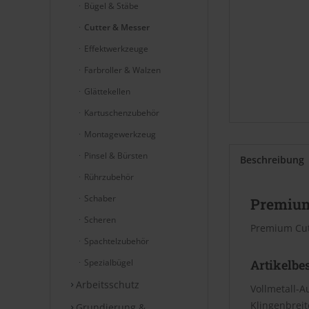
Bügel & Stäbe
Cutter & Messer
Effektwerkzeuge
Farbroller & Walzen
Glättekellen
Kartuschenzubehör
Montagewerkzeug
Pinsel & Bürsten
Beschreibung
Rührzubehör
Schaber
Premium
Scheren
Premium Cut
Spachtelzubehör
Spezialbügel
Artikelbe
Arbeitsschutz
Vollmetall-
Klingenbrei
Grundierung &