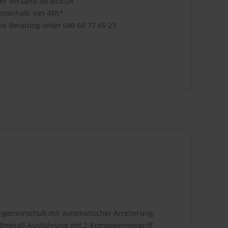
ser Versand ab 60 EUR
innerhalb von 48h*
che Beratung unter
040 60 77 65 23
ngenvorschub mit automatischer Arretierung.
llmetall-Ausführung mit 2-Komponentengriff.