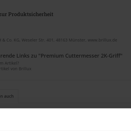
ur Produktsicherheit
 & Co. KG, Weseler Str. 401, 48163 Münster, www.brillux.de
rende Links zu "Premium Cuttermesser 2K-Griff"
m Artikel?
tikel von Brillux
en auch