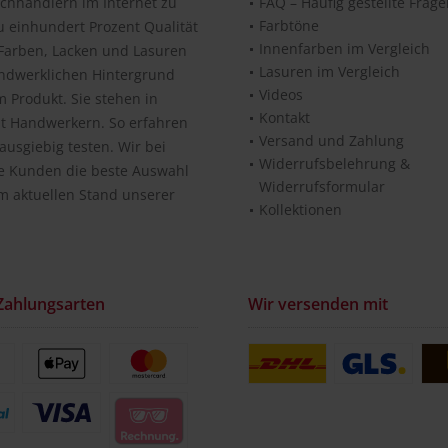
chhändlern im Internet zu
FAQ – Häufig gestellte Frag
Farbtöne
u einhundert Prozent Qualität
Innenfarben im Vergleich
n Farben, Lacken und Lasuren
Lasuren im Vergleich
andwerklichen Hintergrund
Videos
 Produkt. Sie stehen in
Kontakt
it Handwerkern. So erfahren
Versand und Zahlung
usgiebig testen. Wir bei
Widerrufsbelehrung &
re Kunden die beste Auswahl
Widerrufsformular
m aktuellen Stand unserer
Kollektionen
Zahlungsarten
Wir versenden mit