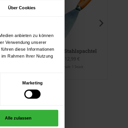
Über Cookies
 Medien anbieten zu können
hrer Verwendung unserer
 führen diese Informationen
id-Farbwalze
Maler-Stahlspachtel
Uni-P
ie im Rahmen Ihrer Nutzung
16,99 €
12,99 €
halt:
1 Stück
Inhalt:
1 Stück
Marketing
Alle zulassen