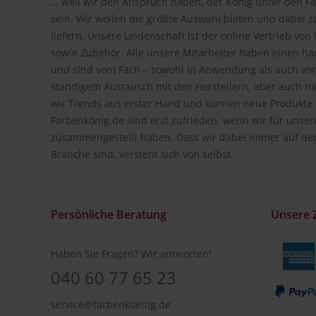
… weil wir den Anspruch haben, der König unter den Fa
sein. Wir wollen die größte Auswahl bieten und dabei z
liefern. Unsere Leidenschaft ist der online Vertrieb vo
sowie Zubehör. Alle unsere Mitarbeiter haben einen h
und sind vom Fach – sowohl in Anwendung als auch vom
ständigem Austausch mit den Herstellern, aber auch m
wir Trends aus erster Hand und können neue Produkte a
Farbenkönig.de sind erst zufrieden, wenn wir für unse
zusammengestellt haben. Dass wir dabei immer auf de
Branche sind, versteht sich von selbst.
Persönliche Beratung
Unsere 
Haben Sie Fragen? Wir antworten!
040 60 77 65 23
service@farbenkoenig.de