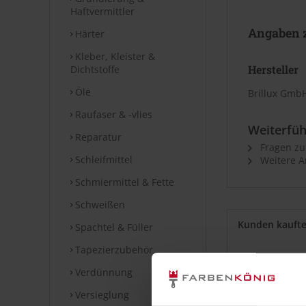
Haftvermittler
Angaben z
Härter
Kleber, Kleister &
Hersteller
Dichtstoffe
Öle
Brillux GmbH
Raufaser & -vlies
Weiterfüh
Reparatur
Fragen zu
Schleifmittel
Weitere Ar
Schmiermittel & Fette
Schweißen
Kunden kauft
Spachtel & Füller
Tapezierzubehör
Verdünnung
Versieglung