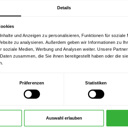
Details
Cookies
nhalte und Anzeigen zu personalisieren, Funktionen für soziale
Website zu analysieren. Außerdem geben wir Informationen zu I
r soziale Medien, Werbung und Analysen weiter. Unsere Partner
deckband 2071 lila
Cupklingen, klein 10er Pack
Polyam
 Daten zusammen, die Sie ihnen bereitgestellt haben oder die s
2,99 €
9,99 €
n.
ter
(0,26 € / 1 Meter)
Inhalt:
10 Stück
(1,00 € / 1 Stück)
In
Präferenzen
Statistiken
Auswahl erlauben