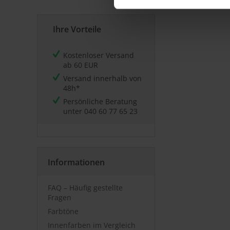
Ihre Vorteile
Kostenloser Versand
ab 60 EUR
Versand innerhalb von
48h*
Persönliche Beratung
unter
040 60 77 65 23
Informationen
FAQ – Häufig gestellte
Fragen
Farbtöne
Innenfarben im Vergleich