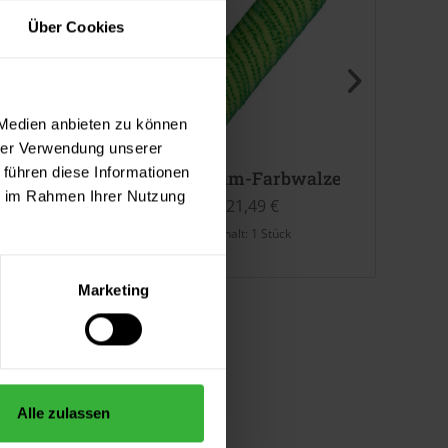
Über Cookies
 Medien anbieten zu können
hrer Verwendung unserer
 führen diese Informationen
id-Kleinrolle
Premium-Farbwalze Kurzflor
Lacry
ie im Rahmen Ihrer Nutzung
2,99 €
21,49 €
halt:
1 Stück
Inhalt:
1 Stück
Inhalt:
0.
Marketing
Alle zulassen