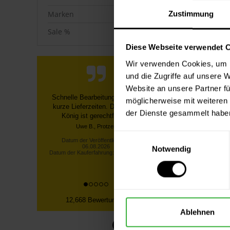
Marken
Zustimmung
Sale %
Diese Webseite verwendet 
Wir verwenden Cookies, um I
und die Zugriffe auf unsere 
Website an unsere Partner fü
Maler-Ab
Schnelle Bearbeitung und und
möglicherweise mit weiteren
1
kurze Lieferzeiten. Der Name
der Dienste gesammelt habe
König ist gerechtfertigt.
Inhalt:
50 Me
Uwe B., Protzen
Einwilligungsauswahl
Datum der Veröffentlichung:
06.08.2026
Notwendig
Datum der Kauferfahrung: 29.07.2026
12,668 Bewertungen
Ablehnen