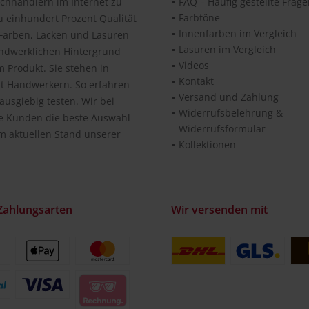
chhändlern im Internet zu
FAQ – Häufig gestellte Frag
Farbtöne
u einhundert Prozent Qualität
Innenfarben im Vergleich
n Farben, Lacken und Lasuren
Lasuren im Vergleich
andwerklichen Hintergrund
Videos
 Produkt. Sie stehen in
Kontakt
it Handwerkern. So erfahren
Versand und Zahlung
usgiebig testen. Wir bei
Widerrufsbelehrung &
re Kunden die beste Auswahl
Widerrufsformular
m aktuellen Stand unserer
Kollektionen
Zahlungsarten
Wir versenden mit