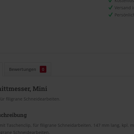
Kostenlo
Versand 
Persönli
Bewertungen
0
ittmesser, Mini
für filigrane Schneidearbeiten.
schreibung
mit Taschenclip, für filigrane Schneidarbeiten. 147 mm lang, kpl. mi
iligrane Schneidearbeiten.