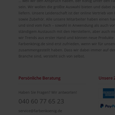
… weil wir den Anspruch haben, der König unter den Fa
sein. Wir wollen die größte Auswahl bieten und dabei z
liefern. Unsere Leidenschaft ist der online Vertrieb vo
sowie Zubehör. Alle unsere Mitarbeiter haben einen h
und sind vom Fach – sowohl in Anwendung als auch vom
ständigem Austausch mit den Herstellern, aber auch m
wir Trends aus erster Hand und können neue Produkte a
Farbenkönig.de sind erst zufrieden, wenn wir für unse
zusammengestellt haben. Dass wir dabei immer auf de
Branche sind, versteht sich von selbst.
Persönliche Beratung
Unsere 
Haben Sie Fragen? Wir antworten!
040 60 77 65 23
service@farbenkoenig.de