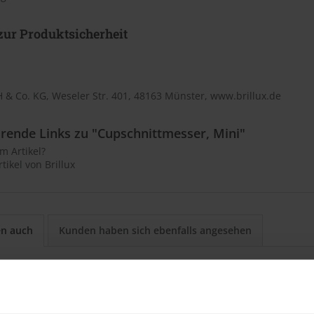
ur Produktsicherheit
 & Co. KG, Weseler Str. 401, 48163 Münster, www.brillux.de
rende Links zu "Cupschnittmesser, Mini"
m Artikel?
tikel von Brillux
en auch
Kunden haben sich ebenfalls angesehen